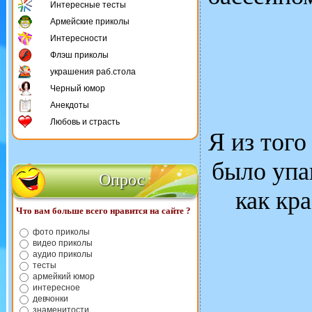
Интересные тесты
Армейские приколы
Интересности
Флэш приколы
украшения раб.стола
Черный юмор
Анекдоты
Любовь и страсть
Я из того
было упа
Опрос
как кр
Что вам больше всего нравится на сайте ?
фото приколы
видео приколы
аудио приколы
тесты
армейкий юмор
интересное
девчонки
знаменитости