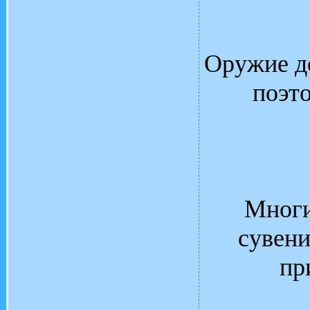
Оружие д
поэт
Многи
сувени
пр