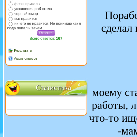
флэш приколы
украшения раб.стола
Порабо
черный юмор
все нравится
ничего не нравится. Не понимаю как я
сделал 
сюда попал и зачем...
Всего ответов:
167
Результаты
Архив опросов
Статистика
моему ст
работы, л
что-то ищ
-ма