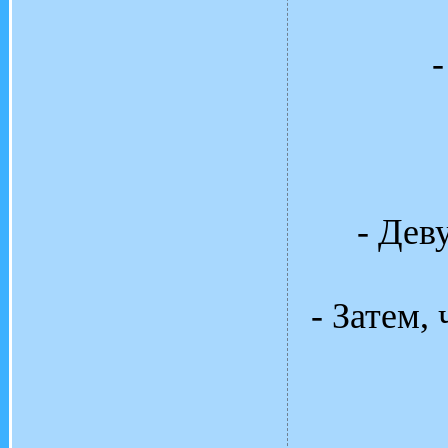
-
- Дев
- Затем,