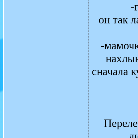
-
он так л
-мамочк
нахлын
сначала к
Переле
д