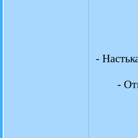
- Настьк
- От