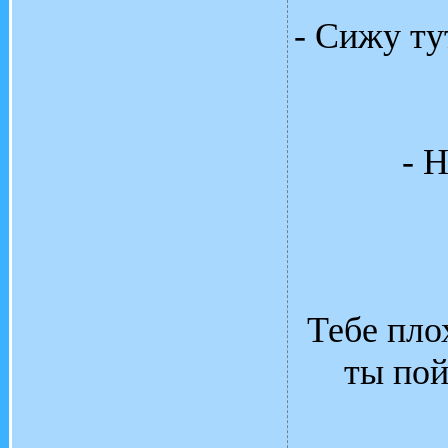
- Сижу ту
- Н
Тебе плох
ты пой