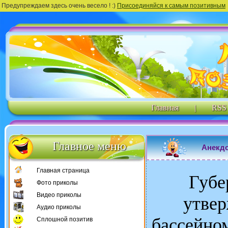
Предупреждаем здесь очень весело ! :)
Присоединяйся к самым позитивным
Главная
|
RSS
Главное меню
Анекдо
Главная страница
Губе
Фото приколы
Видео приколы
утвер
Аудио приколы
бассейно
Сплошной позитив