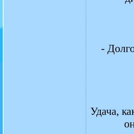
- Долг
Удача, ка
он