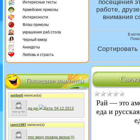
посещения эт
Интересные тесты
работе, друзе
Армейские приколы
внимания с
Интересности
Флэш приколы
украшения раб.стола
В кате
Пока
Черный юмор
Анекдоты
Сортировать 
Любовь и страсть
Свежи
Последние комменты
serjbelii
написал(а)
Рай — это ам
да-да
Дата: 04.12.2013
еда и русска
е
ramir1987
написал(а)
про жену правда жизни:)))