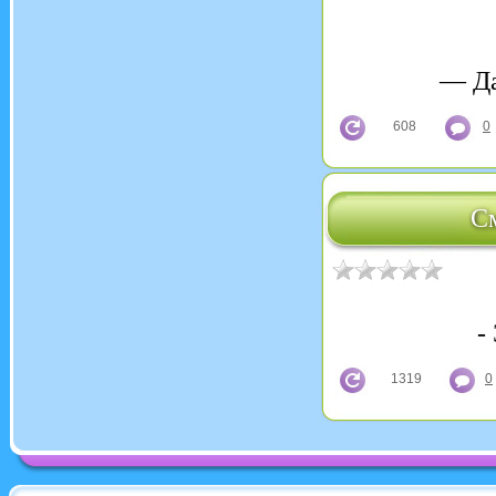
— Да
608
0
С
-
1319
0