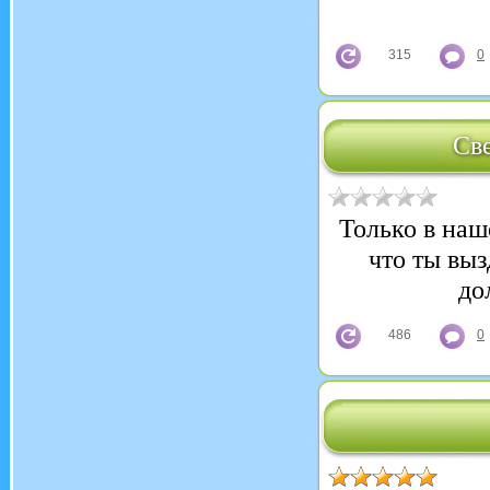
315
0
Св
Только в наш
что ты выз
до
486
0