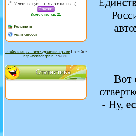
Единств
У меня нет указательного пальца :(
Росс
Всего ответов:
21
авто
Результаты
Архив опросов
реабилитация после удаления грыжи
На сайте
http://zenner.spb.ru
etwi 20.
Статистика
- Вот
отвертк
- Ну, е