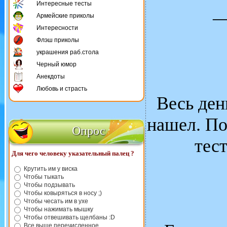
Интересные тесты
—
Армейские приколы
Интересности
Флэш приколы
украшения раб.стола
Черный юмор
Анекдоты
Любовь и страсть
Весь ден
нашел. По
Опрос
тест
Для чего человеку указательный палец ?
Крутить им у виска
Чтобы тыкать
Чтобы подзывать
Чтобы ковыряться в носу ;)
Чтобы чесать им в ухе
Чтобы нажимать мышку
Чтобы отвешивать щелбаны :D
Все выше перечисленное.