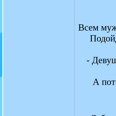
Всем муж
Подойд
- Девуш
А пот