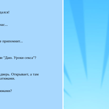
дался!
ас...
е припомнит...
ли "Даю. Уроки секса"?
дверь. Открывает, а там
ссатижами.
атижами?