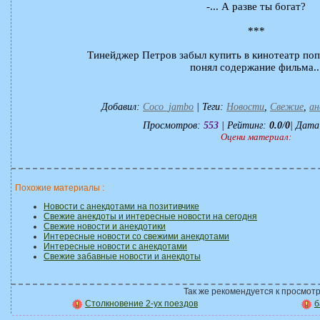
-... А разве ты богат?
***
Тинейджер Петров забыл купить в кинотеатр попк
понял содержание фильма..
Добавил
:
Coco_jambo
|
Теги
:
Новости
,
Свежие
,
ан
Просмотров
:
553
|
Рейтинг
:
0.0
/
0
| Дата
Оцени материал:
Похожие материалы :
Новости с анекдотами на позитивчике
Свежие анекдоты и интересные новости на сегодня
Свежие новости и анекдотики
Интересные новости со свежими анекдотами
Интересные новости с анекдотами
Свежие забавные новости и анекдоты
Так же рекомендуется к просмотр
Столкновение 2-ух поездов
б