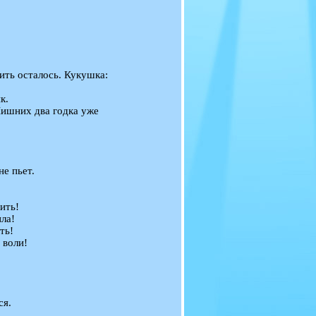
ить осталось. Кукушка:
к.
 Лишних два годка уже
не пьет.
ить!
ла!
ть!
 воли!
ся.