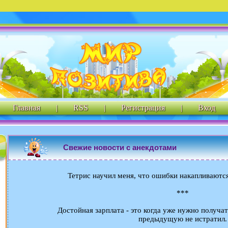
Главная
|
RSS
|
Регистрация
|
Вход
Свежие новости с анекдотами
Тетрис научил меня, что ошибки накапливаются
***
Достойная зарплата - это когда уже нужно получа
предыдущую не истратил.