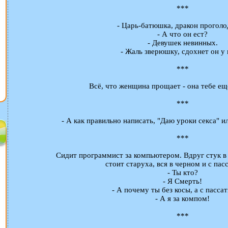
***
- Царь-батюшка, дракон проголо
- А что он ест?
- Девушек невинных.
- Жаль зверюшку, сдохнет он у н
***
Всё, что женщина прощает - она тебе ещ
***
- А как правильно написать, "Даю уроки секса" и
***
Сидит программист за компьютером. Вдруг стук в 
стоит старуха, вся в черном и с па
- Ты кто?
- Я Смерть!
- А почему ты без косы, а с пасс
- А я за компом!
***