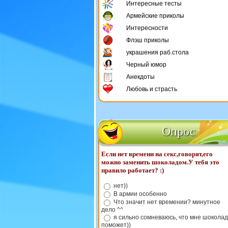
Интересные тесты
Армейские приколы
Интересности
Флэш приколы
украшения раб.стола
Черный юмор
Анекдоты
Любовь и страсть
Опрос
Если нет времени на секс,говорят,его
можно заменить шоколадом.У тебя это
правило работает? :)
нет))
В армии особенно
Что значит нет времении? минутное
дело ^^
я сильно сомневаюсь, что мне шоколад
поможет))