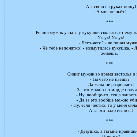
- А я свою на руках ношу!
- А моя не пьёт!
***
Решил мужик узнать у кукушки сколько лет ему ж
- Ук-ук! Ук-ук!
- Чего-чего? - не понял мужи
- Чё тебе непонятно! - возмутилась кукушка. -
живёшь.
***
Сидит мужик во время застолья и 
- Ты чего не пьешь?
- Да жена не разрешает!
- За это можно по морде получ
- Ну, вообще-то, теща запрети
- Да за это вообще можно уби
- Ну, если честно, то у меня сила
- А за это надо выпить!
***
- Девушка, а ты мне нравишь
- Почему?