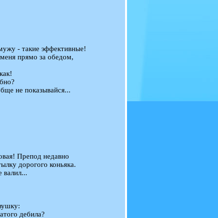
мужу - такие эффективные!
 меня прямо за обедом,
как!
обно?
обще не показывайся...
ловая! Препод недавно
тылку дорогого коньяка.
 валил...
вушку:
гатого дебила?