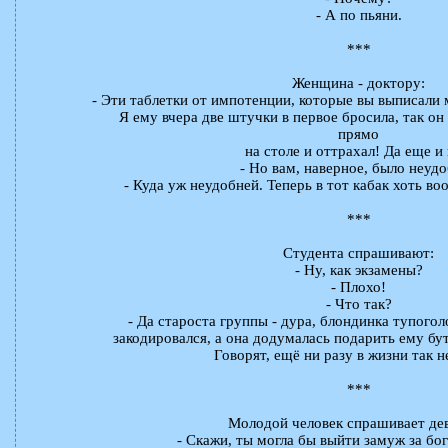
- А по пьяни.
***
Женщина - доктору:
- Эти таблетки от импотенции, которые вы выписали 
Я ему вчера две штучки в первое бросила, так он
прямо
на столе и оттрахал! Да еще и 
- Но вам, наверное, было неуд
- Куда уж неудобней. Теперь в тот кабак хоть во
***
Студента спрашивают:
- Ну, как экзамены?
- Плохо!
- Что так?
- Да староста группы - дура, блондинка тупого
закодировался, а она додумалась подарить ему бу
Говорят, ещё ни разу в жизни так не
***
Молодой человек спрашивает де
- Скажи, ты могла бы выйти замуж за бо