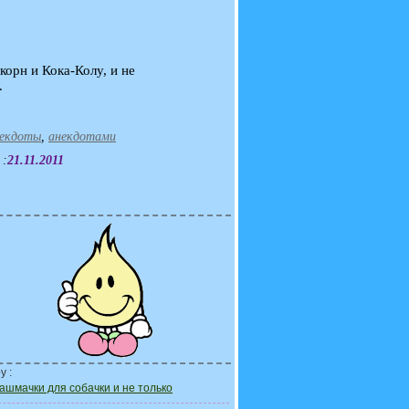
орн и Кока-Колу, и не
.
екдоты
,
анекдотами
 :
21.11.2011
у :
ашмачки для собачки и не только