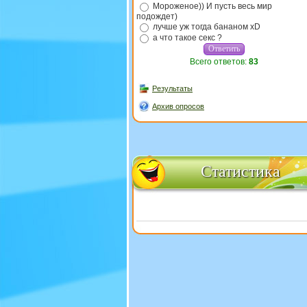
Мороженое)) И пусть весь мир
подождет)
лучше уж тогда бананом xD
а что такое секс ?
Всего ответов:
83
Результаты
Архив опросов
Статистика