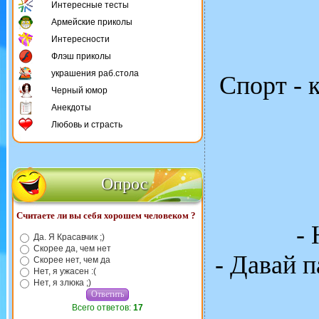
Интересные тесты
Армейские приколы
Интересности
Флэш приколы
украшения раб.стола
Спорт - к
Черный юмор
Анекдоты
Любовь и страсть
Опрос
Считаете ли вы себя хорошем человеком ?
- 
Да. Я Красавчик ;)
Скорее да, чем нет
- Давай 
Скорее нет, чем да
Нет, я ужасен :(
Нет, я злюка ;)
Всего ответов:
17