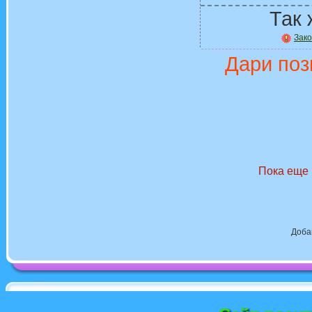
Так 
Зак
Дари поз
Пока еще 
Доба