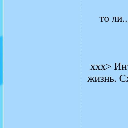
то ли..
xxx> Ин
жизнь. С