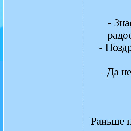
- Зн
радо
- Позд
- Да н
Раньше п