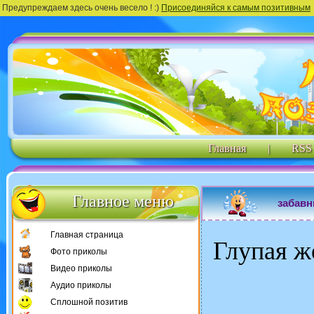
Предупреждаем здесь очень весело ! :)
Присоединяйся к самым позитивным
Главная
|
RSS
Главное меню
забавн
Главная страница
Глупая ж
Фото приколы
Видео приколы
Аудио приколы
Сплошной позитив