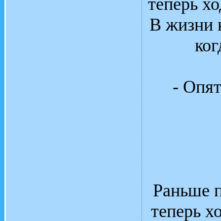
теперь хо
В жизни 
ког
- Опя
Раньше п
теперь х