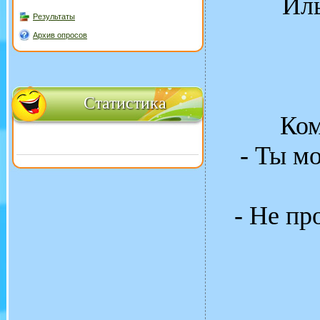
Иль
Результаты
Архив опросов
Статистика
Ком
- Ты м
- Не пр