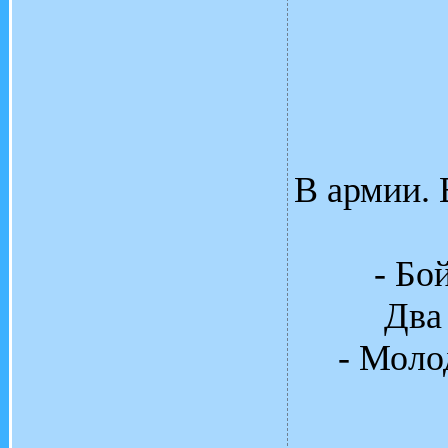
В армии.
- Бо
Два
- Моло