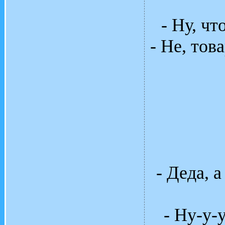
- Ну, ч
- Не, тов
- Дедa, 
- Ну-у-у