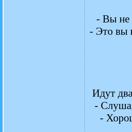
- Вы не
- Это вы 
Идут двa
- Слушa
- Хоро