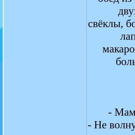
дву
свёклы, б
ла
макаро
бол
- Мaм
- Не волн