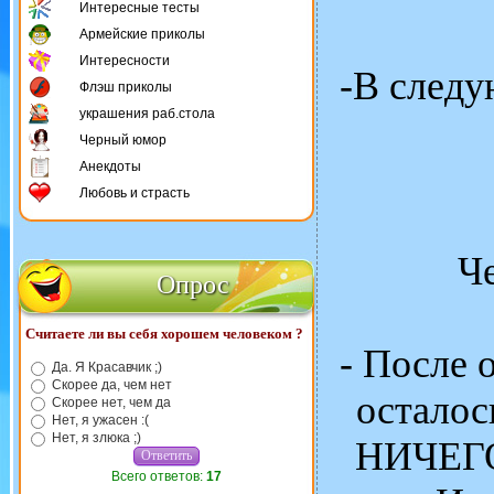
Интересные тесты
Армейские приколы
Интересности
-В следу
Флэш приколы
украшения раб.стола
Черный юмор
Анекдоты
Любовь и страсть
Ч
Опрос
Считаете ли вы себя хорошем человеком ?
- После 
Да. Я Красавчик ;)
Скорее да, чем нет
осталос
Скорее нет, чем да
Нет, я ужасен :(
Нет, я злюка ;)
НИЧЕГО,
Всего ответов:
17