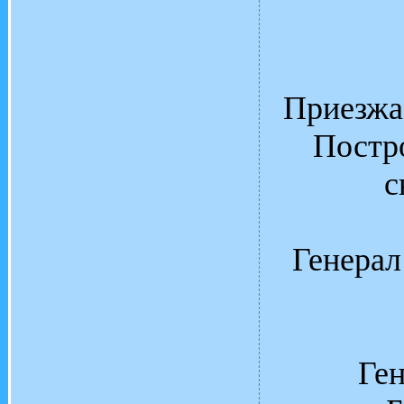
Приезжае
Постро
с
Генерал
Ген