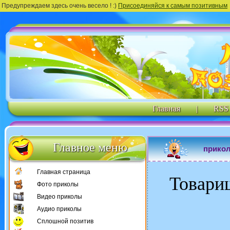
Предупреждаем здесь очень весело ! :)
Присоединяйся к самым позитивным
Главная
|
RSS
Главное меню
прико
Главная страница
Товари
Фото приколы
Видео приколы
Аудио приколы
Сплошной позитив