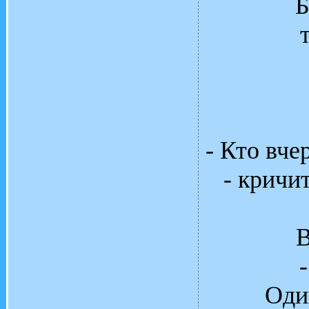
Б
- Кто вче
- кричи
В
Оди