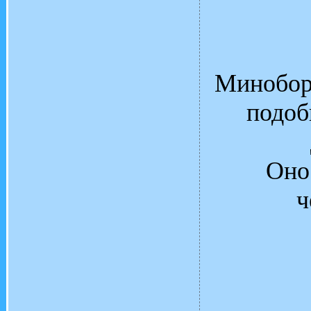
Миноборо
подоб
Оно
ч