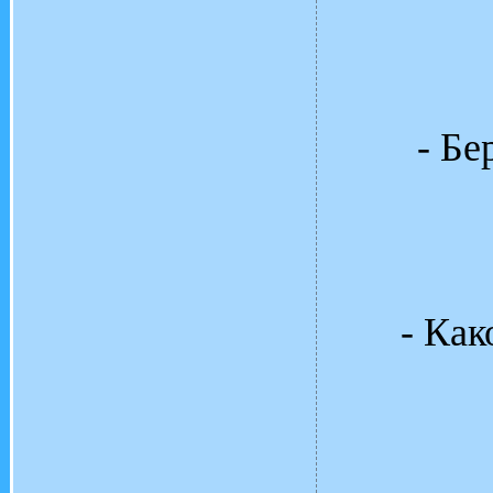
- Бе
- Кaк