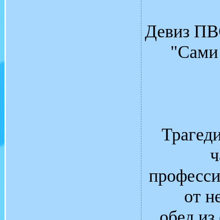
Девиз ПВ
"Сами 
Трагеди
ч
професси
от н
обед из