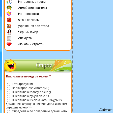
Интересные тесты
Армейские приколы
Интересности
Флэш приколы
украшения раб.стола
Черный юмор
Анекдоты
Любовь и страсть
Опрос
Как узнаете погоду за окном ?
Есть градусник
Верю прогнозам погоды :)
Высовываю голову в окно ;)
Высовываю руку в окно :D
Высовываю из окна кого-нибудь из
домашних, блуждающих без дела и за тем
спрашиваю его )))
Добавил
Определяю по поведению домашнего