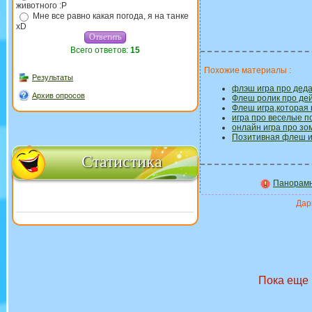
животного :P
Мне все равно какая погода, я на танке
xD
Всего ответов:
15
Похожие материалы :
Результаты
флэш игра про дед
Архив опросов
Флеш ролик про дей
Флеш игра,которая н
игра про веселые п
онлайн игра про зо
Позитивная флеш и
Статистика
Панорамн
Дари
Пока еще 