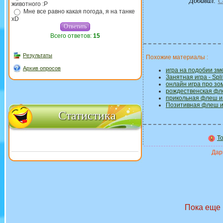
Добавил
:
C
животного :P
Мне все равно какая погода, я на танке
xD
Всего ответов:
15
Результаты
Похожие материалы :
Архив опросов
игра на подобии зм
Занятная игра - Split
онлайн игра про зо
рождественская фл
прикольная флеш и
Позитивная флеш и
Статистика
To
Дари
Пока еще 