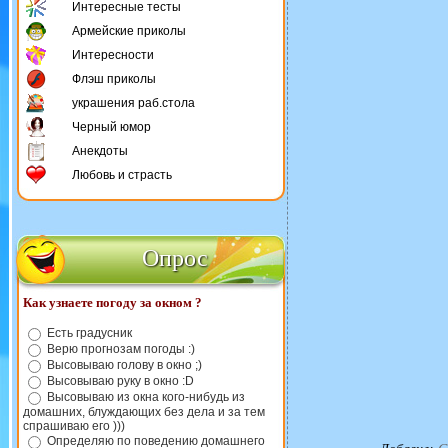
Интересные тесты
Армейские приколы
Интересности
Флэш приколы
украшения раб.стола
Черный юмор
Анекдоты
Любовь и страсть
Опрос
Как узнаете погоду за окном ?
Есть градусник
Верю прогнозам погоды :)
Высовываю голову в окно ;)
Высовываю руку в окно :D
Высовываю из окна кого-нибудь из
домашних, блуждающих без дела и за тем
спрашиваю его )))
Определяю по поведению домашнего