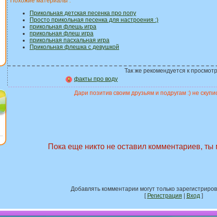
Похожие материалы :
Прикольная детская песенка про попу
Просто прикольная песенка для настроения :)
прикольная флешь игра
прикольная флеш игра
прикольная пасхальная игра
Прикольная флешка с девушкой
Так же рекомендуется к просмотр
факты про воду
Дари позитив своим друзьям и подругам :) не скупис
Пока еще никто не оставил комментариев, ты
Добавлять комментарии могут только зарегистриро
[
Регистрация
|
Вход
]