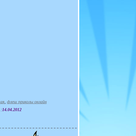
ная
,
флеш приколы онлайн
 :
14.04.2012