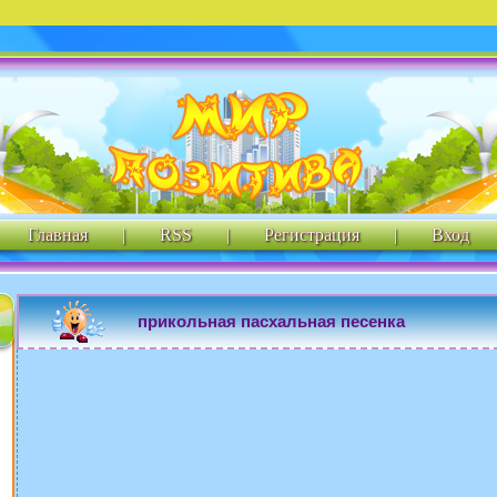
Главная
|
RSS
|
Регистрация
|
Вход
прикольная пасхальная песенка