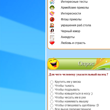
Интересные тесты
Армейские приколы
Интересности
Флэш приколы
украшения раб.стола
Черный юмор
Анекдоты
Любовь и страсть
Опрос
Для чего человеку указательный палец ?
Крутить им у виска
Чтобы тыкать
Чтобы подзывать
Чтобы ковыряться в носу ;)
Чтобы чесать им в ухе
Чтобы нажимать мышку
Чтобы отвешивать щелбаны :D
Все выше перечисленное.