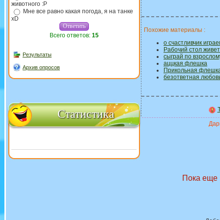
животного :P
Мне все равно какая погода, я на танке
xD
Похожие материалы :
Всего ответов:
15
о счастливчик игра
Рабочий стол живет
Результаты
сыграй по взрослом
аццкая флешка
Архив опросов
Прикольная флешка
безответная любовь 
Статистика
Дари
Пока еще 