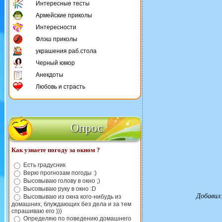
Интересные тесты
Армейские приколы
Интересности
Флэш приколы
украшения раб.стола
Черный юмор
Анекдоты
Любовь и страсть
Опрос
Как узнаете погоду за окном ?
Есть градусник
Верю прогнозам погоды :)
Высовываю голову в окно ;)
Высовываю руку в окно :D
Добавил
Высовываю из окна кого-нибудь из
домашних, блуждающих без дела и за тем
спрашиваю его )))
Определяю по поведению домашнего