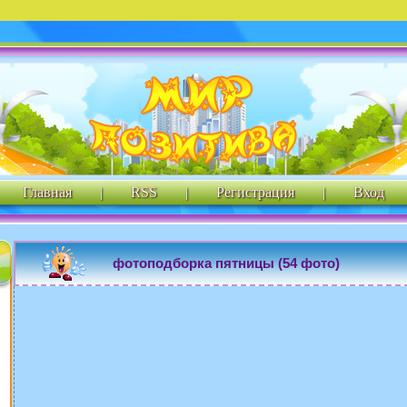
Главная
|
RSS
|
Регистрация
|
Вход
фотоподборка пятницы (54 фото)