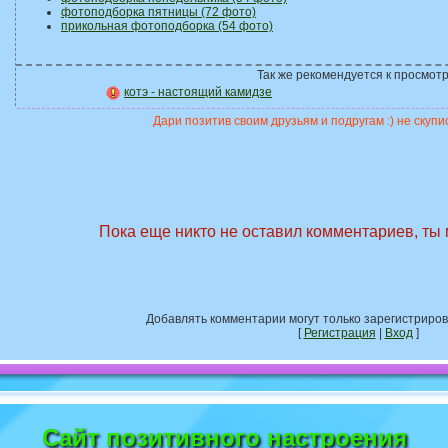
фотоподборка пятницы (72 фото)
прикольная фотоподборка (54 фото)
Так же рекомендуется к просмотр
котэ - настоящий камидзе
Дари позитив своим друзьям и подругам :) не скупис
Пока еще никто не оставил комментариев, ты
Добавлять комментарии могут только зарегистриро
[
Регистрация
|
Вход
]
Сайт позитивного настроения