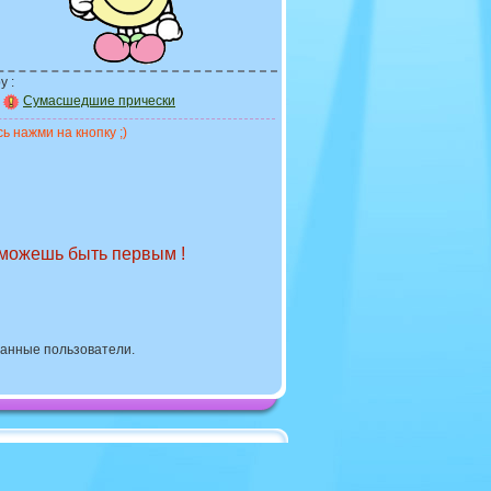
у :
Сумасшедшие прически
ь нажми на кнопку ;)
 можешь быть первым !
ванные пользователи.