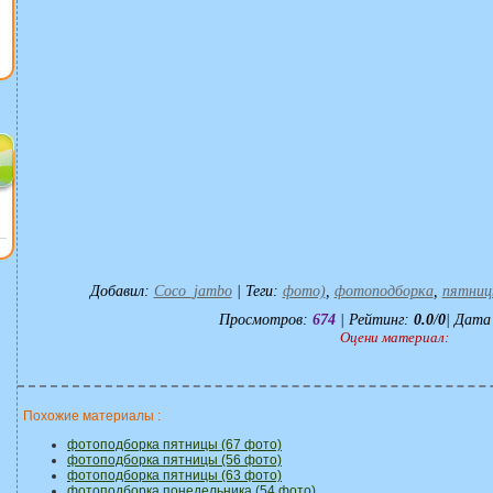
Добавил
:
Coco_jambo
|
Теги
:
фото)
,
фотоподборка
,
пятниц
Просмотров
:
674
|
Рейтинг
:
0.0
/
0
| Дата
Оцени материал:
Похожие материалы :
фотоподборка пятницы (67 фото)
фотоподборка пятницы (56 фото)
фотоподборка пятницы (63 фото)
фотоподборка понедельника (54 фото)