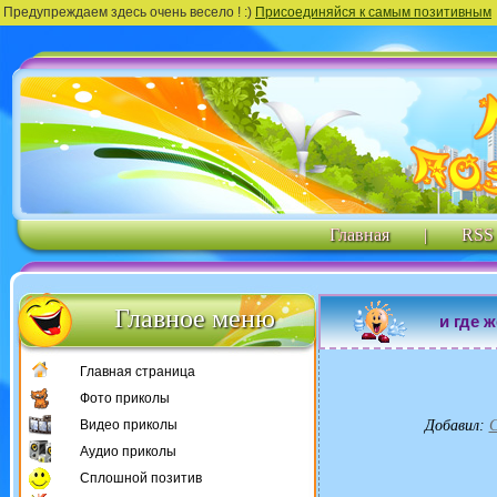
Предупреждаем здесь очень весело ! :)
Присоединяйся к самым позитивным
Главная
|
RSS
Главное меню
и где 
Главная страница
Фото приколы
Видео приколы
Добавил
:
C
Аудио приколы
Сплошной позитив