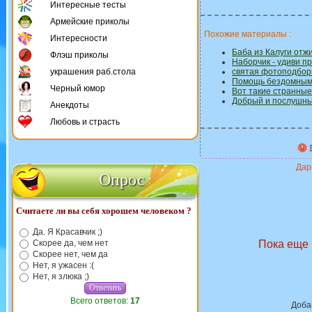
Интересные тесты
Армейские приколы
Похожие материалы :
Интересности
Баба из Калуги отжи
Флэш приколы
Наборчик - удиви пр
украшения раб.стола
святая фотоподборк
Помощь бездомным 
Черный юмор
Вот такие странные
Добрый и послушный
Анекдоты
Любовь и страсть
Дари
Опрос
Считаете ли вы себя хорошем человеком ?
Да. Я Красавчик ;)
Скорее да, чем нет
Пока еще 
Скорее нет, чем да
Нет, я ужасен :(
Нет, я злюка ;)
Всего ответов:
17
Доба