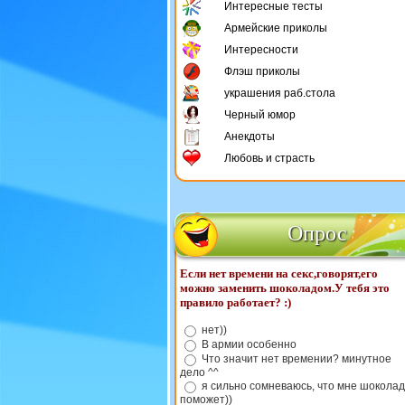
Интересные тесты
Армейские приколы
Интересности
Флэш приколы
украшения раб.стола
Черный юмор
Анекдоты
Любовь и страсть
Опрос
Если нет времени на секс,говорят,его
можно заменить шоколадом.У тебя это
правило работает? :)
нет))
В армии особенно
Что значит нет времении? минутное
дело ^^
я сильно сомневаюсь, что мне шоколад
поможет))