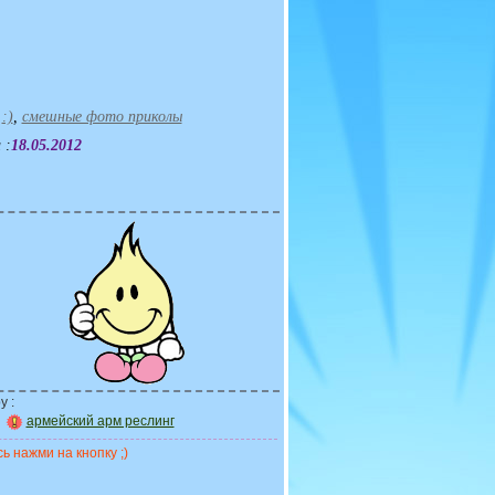
,
:)
,
смешные фото приколы
 :
18.05.2012
у :
армейский арм реслинг
ь нажми на кнопку ;)