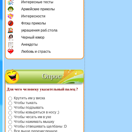
Интересные тесты
Армейские приколы
Интересности
Флэш приколы
украшения раб.стола
Черный юмор
Анекдоты
Любовь и страсть
Опрос
Для чего человеку указательный палец ?
Крутить им у виска
Чтобы тыкать
Чтобы подзывать
Чтобы ковыряться в носу ;)
Чтобы чесать им в ухе
Чтобы нажимать мышку
Чтобы отвешивать щелбаны :D
Все выше перечисленное.