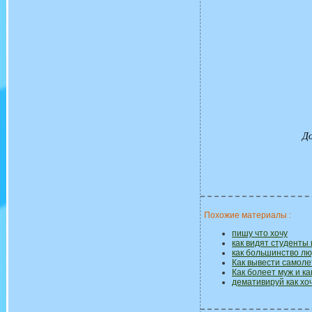
До
Похожие материалы :
пишу что хочу
как видят студенты 
как большинство л
Как вывести самоле
Как болеет муж и ка
демативируй как хо