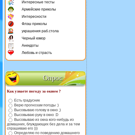
Интересные тесты
Армейские приколы
Интересности
Флэш приколы
украшения раб.стола
Черный юмор
Анекдоты
Любовь и страсть
Опрос
Как узнаете погоду за окном ?
Есть градусник
Верю прогнозам погоды :)
Высовываю голову в окно ;)
Высовываю руку в окно :D
Высовываю из окна кого-нибудь из
домашних, блуждающих без дела и за тем
спрашиваю его )))
Определяю по поведению домашнего