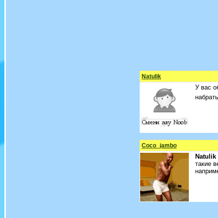
Natulik
У вас о
набрат
Coco_jambo
Natulik
такие в
наприме