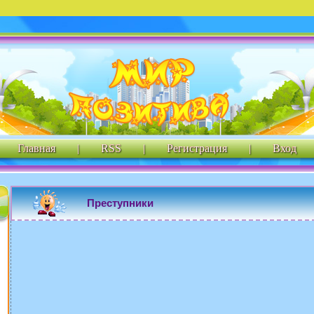
Главная
|
RSS
|
Регистрация
|
Вход
Преступники