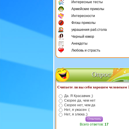
Интересные тесты
Армейские приколы
Интересности
Флэш приколы
украшения раб.стола
Черный юмор
Анекдоты
Любовь и страсть
Опрос
Считаете ли вы себя хорошем человеком 
Да. Я Красавчик ;)
Скорее да, чем нет
Скорее нет, чем да
Нет, я ужасен :(
Нет, я злюка ;)
Всего ответов:
17