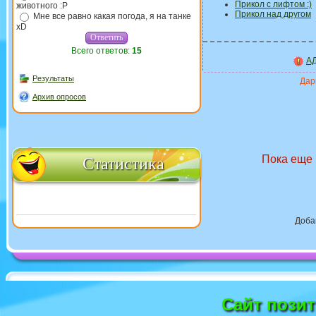
Прикол с лифтом :)
животного :P
Прикол над другом
Мне все равно какая погода, я на танке
xD
Всего ответов:
15
АД
Результаты
Дари
Архив опросов
Пока еще 
Статистика
Доба
Сайт пози