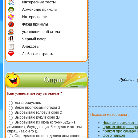
Интересные тесты
Армейские приколы
Интересности
Флэш приколы
украшения раб.стола
Черный юмор
Анекдоты
Любовь и страсть
Опрос
Добавил
:
Как узнаете погоду за окном ?
Есть градусник
Верю прогнозам погоды :)
Высовываю голову в окно ;)
Похожие материалы :
Высовываю руку в окно :D
Высовываю из окна кого-нибудь из
Черный прикол от 
домашних, блуждающих без дела и за тем
прикол про презер
спрашиваю его )))
прикол про самару 
фото прикол
Определяю по поведению домашнего