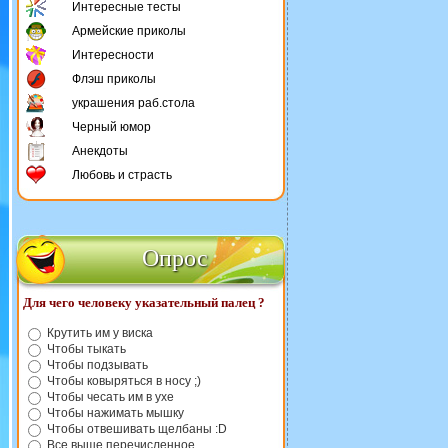
Интересные тесты
Армейские приколы
Интересности
Флэш приколы
украшения раб.стола
Черный юмор
Анекдоты
Любовь и страсть
Опрос
Для чего человеку указательный палец ?
Крутить им у виска
Чтобы тыкать
Чтобы подзывать
Чтобы ковыряться в носу ;)
Чтобы чесать им в ухе
Чтобы нажимать мышку
Чтобы отвешивать щелбаны :D
Все выше перечисленное.