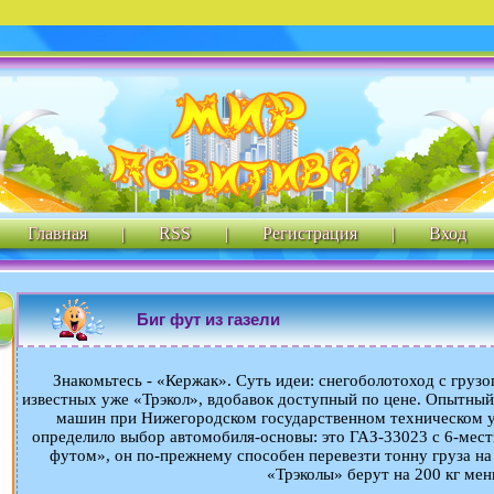
Главная
|
RSS
|
Регистрация
|
Вход
Биг фут из газели
Знакомьтесь - «Кержак». Суть идеи: снегоболотоход с груз
известных уже «Трэкол», вдобавок доступный по цене. Опытны
машин при Нижегородском государственном техническом у
определило выбор автомобиля-основы: это ГАЗ-33023 с 6-мест
футом», он по-прежнему способен перевезти тонну груза н
«Трэколы» берут на 200 кг мен