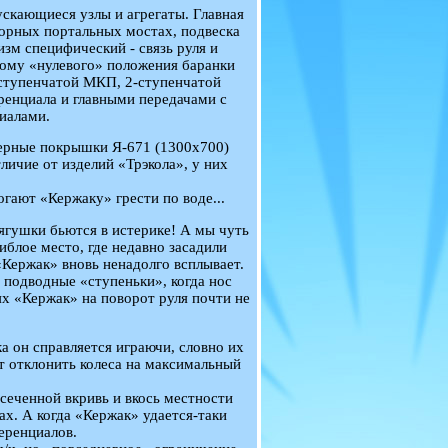
ускающиеся узлы и агрегаты. Главная
торных портальных мостах, подвеска
зм специфический - связь руля и
тому «нулевого» положения баранки
-ступенчатой МКП, 2-ступенчатой
ренциала и главными передачами с
иалами.
мерные покрышки Я-671 (1300х700)
ичие от изделий «Трэкола», у них
гают «Кержаку» грести по воде...
гушки бьются в истерике! А мы чуть
блое место, где недавно засадили
«Кержак» вновь ненадолго всплывает.
 подводные «ступеньки», когда нос
иях «Кержак» на поворот руля почти не
а он справляется играючи, словно их
ит отклонить колеса на максимальный
сеченной вкривь и вкось местности
ах. А когда «Кержак» удается-таки
еренциалов.