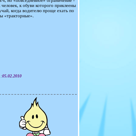
/ч, но «повседневное» ограничение -
к человек, к обуви которого приклеены
лучай, когда водителю проще ехать по
ны «тракторные».
 :
05.02.2010