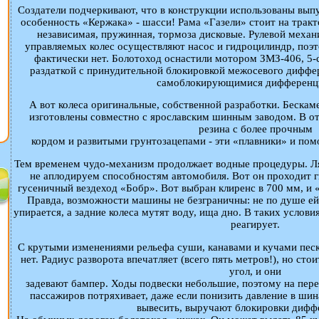
Создатели подчеркивают, что в конструкции использованы вып
особенность «Кержака» - шасси! Рама «Газели» стоит на трак
независимая, пружинная, тормоза дисковые. Рулевой механи
управляемых колес осуществляют насос и гидроцилиндр, поэ
фактически нет. Болотоход оснастили мотором ЗМЗ-406, 5
раздаткой с принудительной блокировкой межосевого диффе
самоблокирующимися дифференц
А вот колеса оригинальные, собственной разработки. Беска
изготовлены совместно с ярославским шинным заводом. В отл
резина с более прочным
кордом и развитыми грунтозацепами - эти «плавники» и помо
Тем временем чудо-механизм продолжает водные процедуры. Ля
не аплодируем способностям автомобиля. Вот он проходит ги
гусеничный вездеход «Бобр». Вот выбран клиренс в 700 мм, и 
Правда, возможности машины не безграничны: не по душе ей
упирается, а задние колеса мутят воду, ища дно. В таких услов
реагирует.
С крутыми изменениями рельефа суши, канавами и кучами песк
нет. Радиус разворота впечатляет (всего пять метров!), но сто
угол, и они
задевают бампер. Ходы подвески небольшие, поэтому на пере
пассажиров потряхивает, даже если понизить давление в шин
вывесить, выручают блокировки дифф