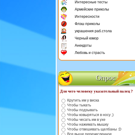
Интересные тесты
Армейские приколы
Интересности
Флэш приколы
украшения раб.стола
Черный юмор
Анекдоты
Любовь и страсть
Опрос
Для чего человеку указательный палец ?
Крутить им у виска
Чтобы тыкать
Чтобы подзывать
Чтобы ковыряться в носу ;)
Чтобы чесать им в ухе
Чтобы нажимать мышку
Чтобы отвешивать щелбаны :D
Все выше перечисленное.