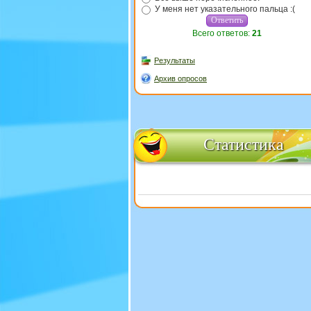
У меня нет указательного пальца :(
Всего ответов:
21
Результаты
Архив опросов
Статистика