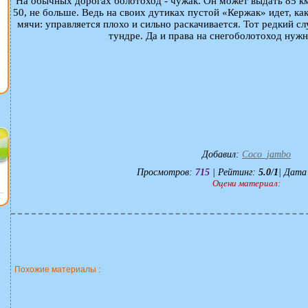
На обычных дорогах болотоход - чужак. Он может выдать 85 км
50, не больше. Ведь на своих дутиках пустой «Кержак» идет, ка
мячи: управляется плохо и сильно раскачивается. Тот редкий с
тундре. Да и права на снегоболотоход нуж
Добавил
:
Coco_jambo
Просмотров
:
715
|
Рейтинг
:
5.0
/
1
| Дата
Оцени материал:
Похожие материалы :