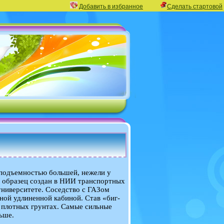
Добавить в избранное
Сделать стартовой
оподъемностью большей, нежели у
й образец создан в НИИ транспортных
ниверситете. Соседство с ГАЗом
ной удлиненной кабиной. Став «биг-
а плотных грунтах. Самые сильные
ьше.