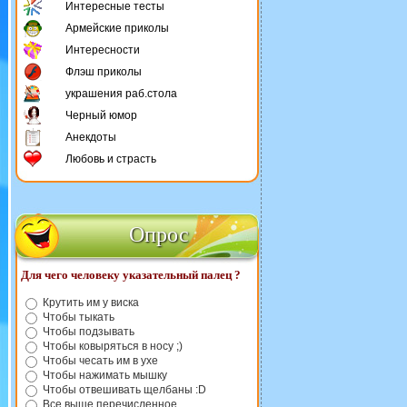
Интересные тесты
Армейские приколы
Интересности
Флэш приколы
украшения раб.стола
Черный юмор
Анекдоты
Любовь и страсть
Опрос
Для чего человеку указательный палец ?
Крутить им у виска
Чтобы тыкать
Чтобы подзывать
Чтобы ковыряться в носу ;)
Чтобы чесать им в ухе
Чтобы нажимать мышку
Чтобы отвешивать щелбаны :D
Все выше перечисленное.