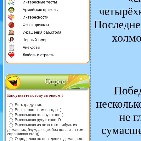
Интересные тесты
четырёх
Армейские приколы
Интересности
Последнее
Флэш приколы
украшения раб.стола
холмо
Черный юмор
Анекдоты
Любовь и страсть
Опрос
Побед
Как узнаете погоду за окном ?
несколько
Есть градусник
Верю прогнозам погоды :)
не г
Высовываю голову в окно ;)
Высовываю руку в окно :D
Высовываю из окна кого-нибудь из
сумасше
домашних, блуждающих без дела и за тем
спрашиваю его )))
Определяю по поведению домашнего