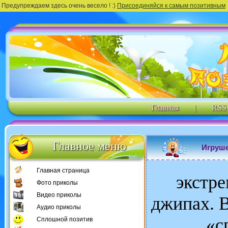
Предупреждаем здесь очень весело ! :)
Присоединяйся к самым позитивным
Главная
|
RSS
Главное меню
Игруше
Главная страница
экстр
Фото приколы
Видео приколы
джипах. В
Аудио приколы
«с
Сплошной позитив