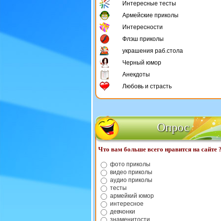
Интересные тесты
Армейские приколы
Интересности
Флэш приколы
украшения раб.стола
Черный юмор
Анекдоты
Любовь и страсть
Опрос
Что вам больше всего нравится на сайте 
фото приколы
видео приколы
аудио приколы
тесты
армейкий юмор
интересное
девчонки
знаменитости