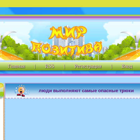
Главная
|
RSS
|
Регистрация
|
Вход
люди выполняют самые опасные трюки