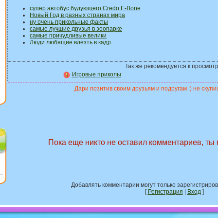
супер автобус будующего Credo E-Bone
Новый Год в разных странах мира
ну очень прикольные факты
самые лучшие друзья в зоопарке
самые причудливые велики
Люди любящие влезть в кадр
Так же рекомендуется к просмотр
Игровые приколы
Дари позитив своим друзьям и подругам :) не скупис
Пока еще никто не оставил комментариев, ты
Добавлять комментарии могут только зарегистриро
[
Регистрация
|
Вход
]