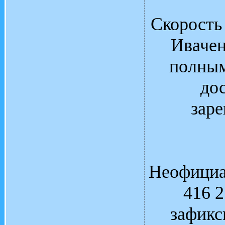
Скорость
Ивачен
полным
до
заре
Неофициа
416 2
зафикс