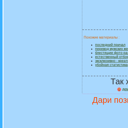
Похожие материалы :
последний причал
перевод мужских же
блестящие фото раз
естественный отбо
эксклюзивно - креа
убойная статистика
Так 
де
Дари поз