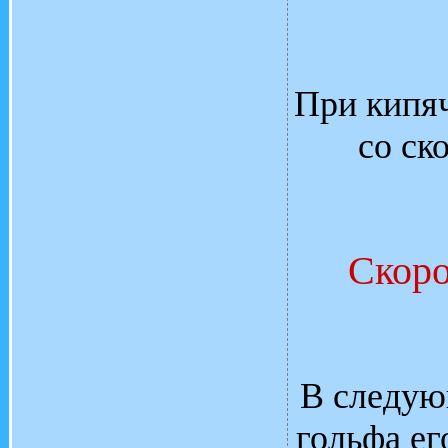
При кипя
со ск
Скоро
В следую
гольфа ег