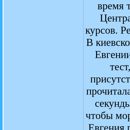
время 
Центра
курсов. Р
В киевско
Евгени
тест
присутст
прочитала
секунды
чтобы мо
Евгения 