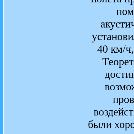
пом
акусти
установи
40 км/ч
Теорет
достиг
возмо
пров
воздейс
были хор