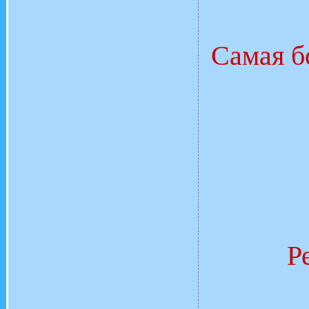
Самая б
Р