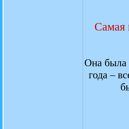
Самая 
Она была 
года – в
б