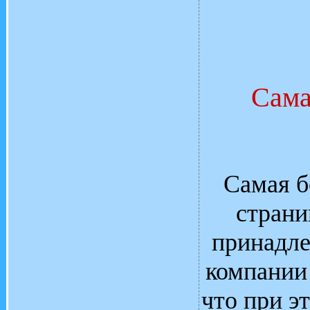
Сама
Самая б
страни
принадле
компании 
что при э