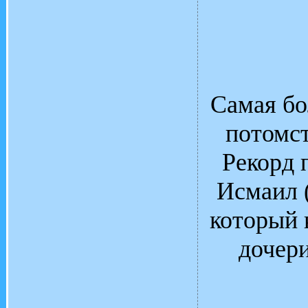
Самая бо
потомст
Рекорд 
Исмаил (
который 
дочер