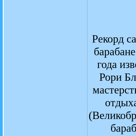
Рекорд с
барабане
года из
Рори Бл
мастерст
отдых
(Великобр
бараб