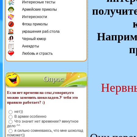
Интересные тесты
получите
Армейские приколы
Интересности
Флэш приколы
украшения раб.стола
Наприме
Черный юмор
п
Анекдоты
Любовь и страсть
Опрос
Нервны
Если нет времени на секс,говорят,его
можно заменить шоколадом.У тебя это
правило работает? :)
нет))
В армии особенно
Что значит нет времении? минутное
дело ^^
я сильно сомневаюсь, что мне шоколад
поможет))