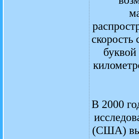
воз
м
распрост
скорость 
буквой 
километро
В 2000 го
исследов
(США) вы