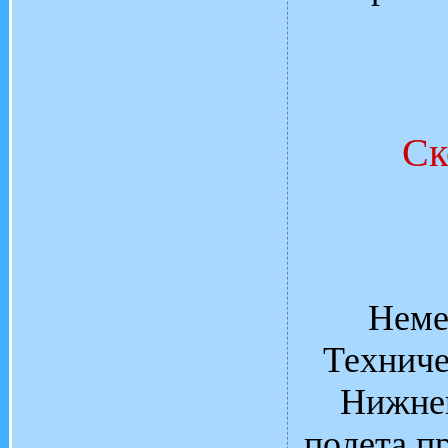
Ск
Неме
Техниче
Нижней
полета п