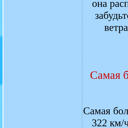
она рас
забудь
ветра
Самая 
Самая бол
322 км/ч