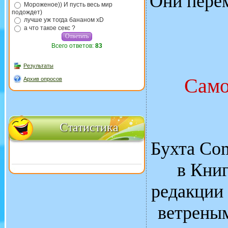
Они пере
Мороженое)) И пусть весь мир
подождет)
лучше уж тогда бананом xD
а что такое секс ?
Всего ответов:
83
Результаты
Само
Архив опросов
Статистика
Бухта Co
в Книг
редакции 
ветреным