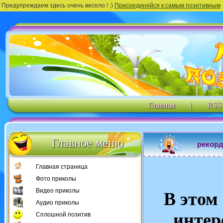
Предупреждаем здесь очень весело ! :)
Присоединяйся к самым позитивным
Главная
|
RSS
Главное меню
рекорд
Главная страница
Фото приколы
Видео приколы
В этом
Аудио приколы
интер
Сплошной позитив