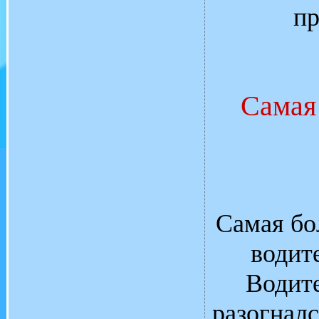
пр
Самая 
Самая бо
водит
Водите
разогналс