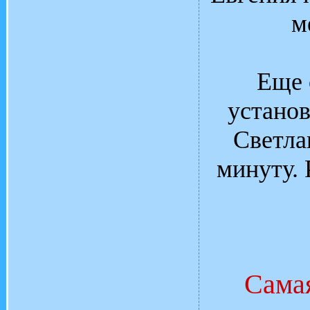
м
Еще 
устано
Светла
минуту. 
Самая