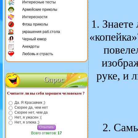
Интересные тесты
Армейские приколы
Интересности
1. Знаете
Флэш приколы
украшения раб.стола
«копейка»
Черный юмор
повеле
Анекдоты
Любовь и страсть
изображ
руке, и 
Опрос
Считаете ли вы себя хорошем человеком ?
Да. Я Красавчик ;)
Скорее да, чем нет
Скорее нет, чем да
Нет, я ужасен :(
Нет, я злюка ;)
2. Сам
Всего ответов:
17