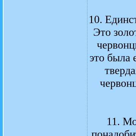
10. Единс
Это золо
червонцы
это была 
тверда
червонц
11. Мо
понадобит