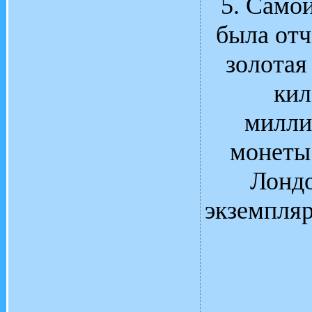
5. Само
была отч
золотая
кил
милли
монеты 
Лондо
экземпляр