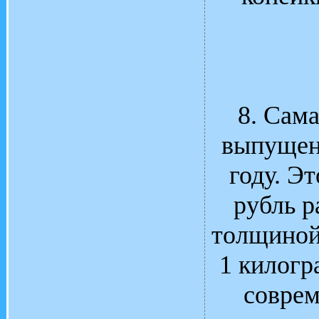
8. Сам
выпущена
году. Э
рубль р
толщиной
1 килогр
соврем