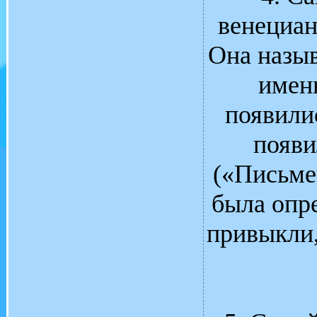
венециан
Она назыв
именн
появили
появи
(«Письме
была опре
привыкли,