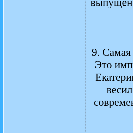
выпущена
9. Самая
Это имп
Екатери
весил
совреме