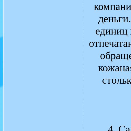
компани
деньги
единиц 
отпечата
обраще
кожана
стольк
4. С