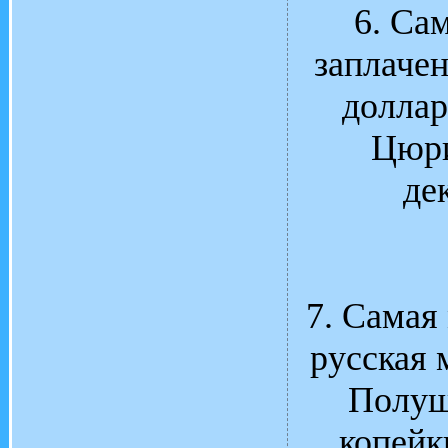
6. Са
заплачен
доллар
Цюри
де
7. Самая
русская 
Полуш
копейки