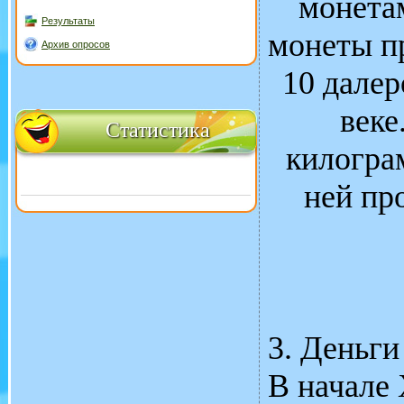
монета
Результаты
монеты п
Архив опросов
10 далер
веке
Статистика
килогра
ней пр
3. Деньги
В начале 