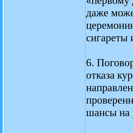
«первому
даже мож
церемони
сигареты 
6. Погово
отказа ку
направлен
проверен
шансы на 