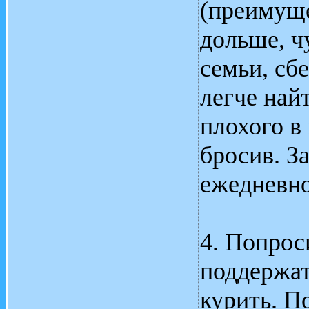
(преимуще
дольше, ч
семьи, сб
легче найт
плохого в
бросив. З
ежедневно
4. Попрос
поддержат
курить. П