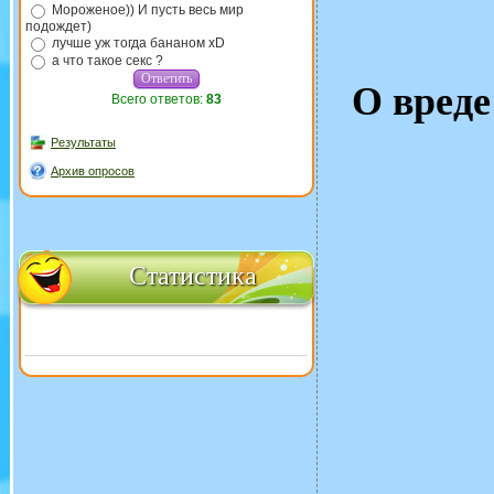
Мороженое)) И пусть весь мир
подождет)
лучше уж тогда бананом xD
а что такое секс ?
О вреде
Всего ответов:
83
Результаты
Архив опросов
Статистика