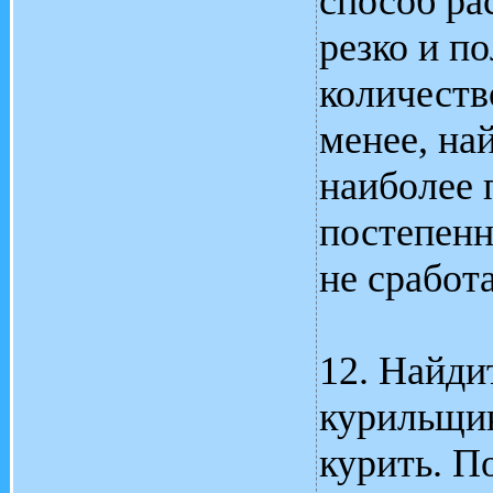
способ ра
резко и п
количеств
менее, на
наиболее 
постепенн
не сработ
12. Найди
курильщик
курить. П