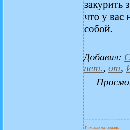
закурить 
что у вас 
собой.
Добавил
:
C
нет.
,
от
,
Просмо
Похожие материалы :