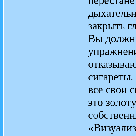
перестане
дыхатель
закрыть г
Вы должн
упражнени
отказыва
сигареты.
все свои 
это золот
собственн
«Визуализ