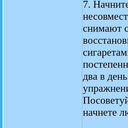
7. Начнит
несовмест
снимают с
восстанов
сигаретам
постепенн
два в ден
упражнени
Посоветуй
начнете л