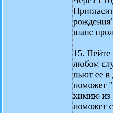
Через 1 го
Пригласит
рождения"
шанс прож
15. Пейте
любом слу
пьют ее в
поможет "
химию из 
поможет с