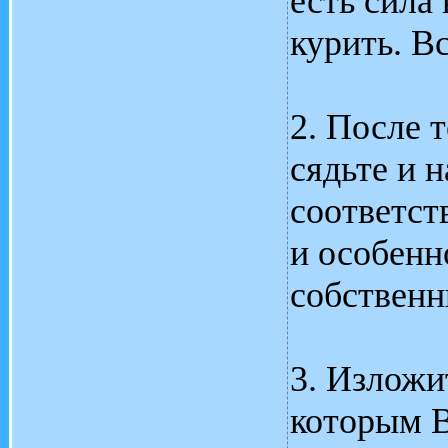
есть сила
курить. Вс
2. После т
сядьте и 
соответст
и особенн
собственн
3. Изложи
которым В