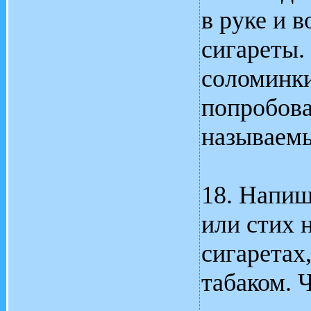
в руке и в
сигареты.
соломинки
попробова
называемые
18. Напи
или стих 
сигаретах,
табаком. 