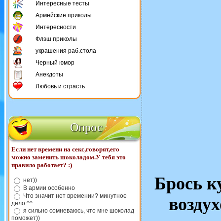
Интересные тесты
Армейские приколы
Интересности
Флэш приколы
украшения раб.стола
Черный юмор
Анекдоты
Любовь и страсть
Опрос
Если нет времени на секс,говорят,его
можно заменить шоколадом.У тебя это
правило работает? :)
Брось к
нет))
В армии особенно
Что значит нет времении? минутное
воздух
дело ^^
я сильно сомневаюсь, что мне шоколад
поможет))