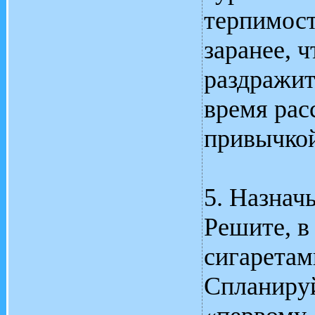
терпимост
заранее, 
раздражи
время рас
привычко
5. Назнач
Решите, в
сигаретам
Спланируй