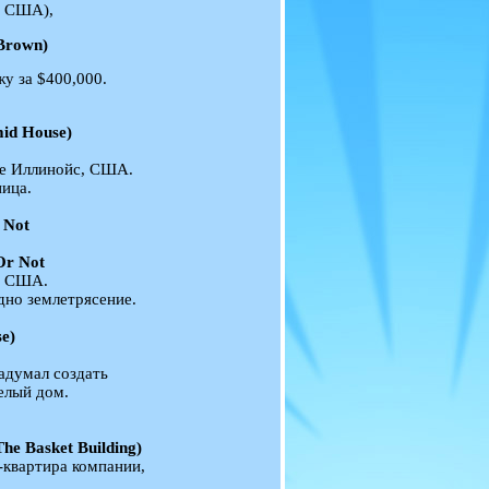
, США),
Brown)
у за $400,000.
id House)
те Иллинойс, США.
ница.
r Not
 Or Not
, США.
дно землетрясение.
e)
адумал создать
елый дом.
e Basket Building)
-квартира компании,