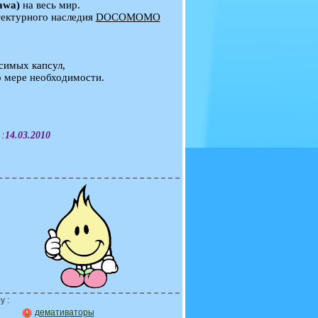
awa)
на весь мир.
тектурного наследия
DOCOMOMO
симых капсул,
 мере необходимости.
 :
14.03.2010
у :
демативаторы