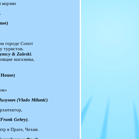
м корзин
.
use)
ом городе Сопот
у туристов.
ynscy & Zaleski
.
оящие магазины,
 House)
дом»
илунич (Vlado Milunić)
рхитектор,
Frank Gehry)
.
тр в Праге, Чехия.