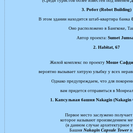
(Среди туристов более известен под именем
Д
3. Робот (Robot Building)
В этом здании находится штаб-квартира банка
Оно расположено в Бангкоке, Та
Автор проекта:
Sumet Jumsa
2. Habitat, 67
Жилой комплекс по проекту
Моше Сафди (
вероятно вызывает хитрую улыбку у всех нера
Однако предупреждаем, что для покорени
вам придется отправиться в Монреал
1. Капсульная башня Nakagin (Nakagin 
Первое место заслужено получает 
которое называют произведением ме
(в данном случае архитектурное т
Башня
Nakagin Capsule Tower
в