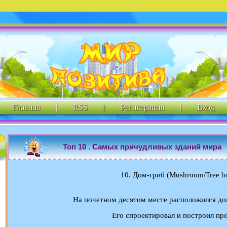
Главная
|
RSS
|
Регистрация
|
Вход
Топ 10 . Самых причудливых зданий мира
10. Дом-гриб (Mushroom/Tree h
На почетном десятом месте расположился до
Его спроектировал и построил пр