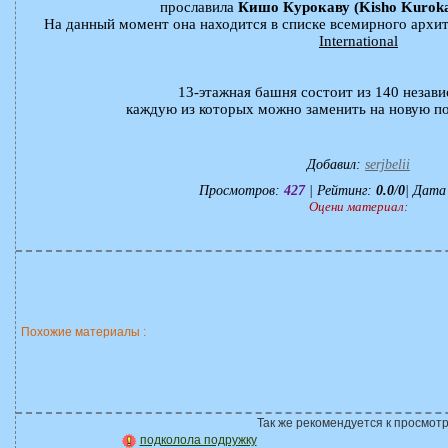
прославила
Кишо Курокаву (Kisho Kurok
На данный момент она находится в списке всемирного архи
International
13-этажная башня состоит из 140 незави
каждую из которых можно заменить на новую по
Добавил
:
serjbelii
Просмотров
:
427
|
Рейтинг
:
0.0
/
0
| Дата
Оцени материал:
Похожие материалы :
Так же рекомендуется к просмотр
подколола подружку