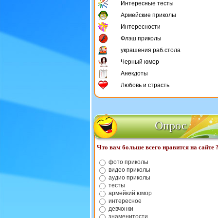
Интересные тесты
Армейские приколы
Интересности
Флэш приколы
украшения раб.стола
Черный юмор
Анекдоты
Любовь и страсть
Опрос
Что вам больше всего нравится на сайте 
фото приколы
видео приколы
аудио приколы
тесты
армейкий юмор
интересное
девчонки
знаменитости