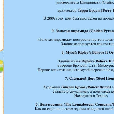
университета Цинциннати (Огайо
архитектор
Терри Браун (Terry 
В 2006 году дом был выставлен на продаж
9. Золотая пирамида (Golden Pyram
«Золотая пирамида» построена где-то в шта
Здание используется как гости
8. Музей Ripley’s Believe It O
Здание музея
Ripley’s Believe It
в городе Брэнсон, штат Миссури
Первое впечатление, что музей пережил не о
?
7. Стальной Дом (Steel Hous
Художник
Роберт Бруно (Robert Bruno)
з
стальную скульптуру, а получился ц
Находится в Техасе.
6. Дом-корзина (The Longaberger Company/Th
Как ни странно, в этом здании находится штаб