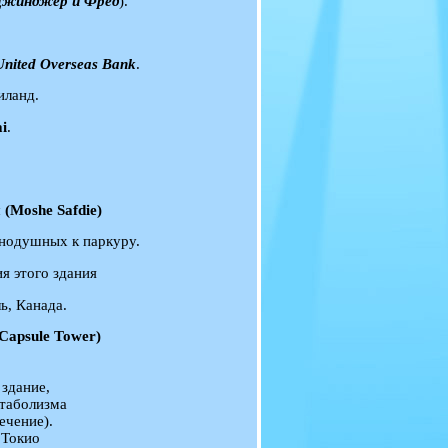
жинджер и Фред
).
United Overseas Bank
.
иланд.
i
.
Moshe Safdie)
внодушных к паркуру.
я этого здания
ь, Канада.
Capsule Tower)
здание,
таболизма
ечение).
 Токио