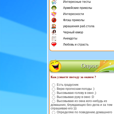
Интересные тесты
Армейские приколы
Интересности
Флэш приколы
украшения раб.стола
Черный юмор
Анекдоты
Любовь и страсть
Опрос
Как узнаете погоду за окном ?
Есть градусник
Верю прогнозам погоды :)
Высовываю голову в окно ;)
Высовываю руку в окно :D
Высовываю из окна кого-нибудь из
домашних, блуждающих без дела и за тем
спрашиваю его )))
Определяю по поведению домашнего