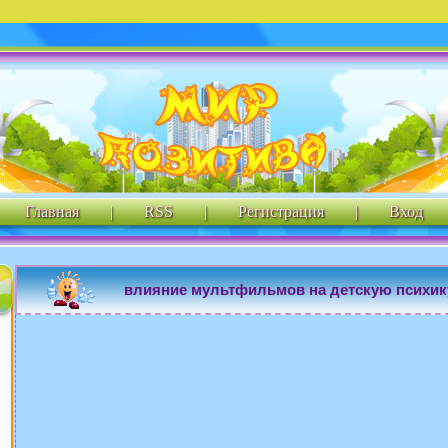
Главная
|
RSS
|
Регистрация
|
Вход
влияние мультфильмов на детскую психик