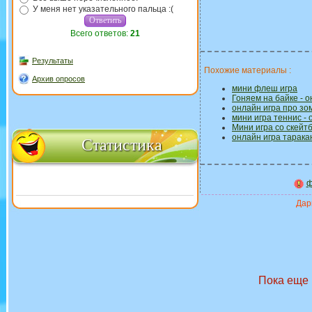
У меня нет указательного пальца :(
Всего ответов:
21
Результаты
Похожие материалы :
Архив опросов
мини флеш игра
Гоняем на байке - о
онлайн игра про зо
мини игра теннис -
Мини игра со скейт
онлайн игра тарака
Статистика
ф
Дари
Пока еще 