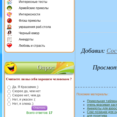
Интересные тесты
Армейские приколы
Интересности
Флэш приколы
украшения раб.стола
Черный юмор
Анекдоты
Любовь и страсть
Добавил
:
Coc
Опрос
Просмот
Считаете ли вы себя хорошем человеком ?
Да. Я Красавчик ;)
Скорее да, чем нет
Похожие материалы :
Скорее нет, чем да
Нет, я ужасен :(
Прикольная таблиц
Нет, я злюка ;)
очень красивая за
Анекдоты для взро
Секс позиции для о
Всего ответов:
17
для позитива