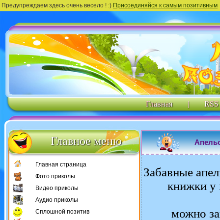
Предупреждаем здесь очень весело ! :)
Присоединяйся к самым позитивным
Главная
|
RSS
Главное меню
Апельс
Главная страница
Забавные апел
Фото приколы
книжки у 
Видео приколы
Аудио приколы
можно за
Сплошной позитив