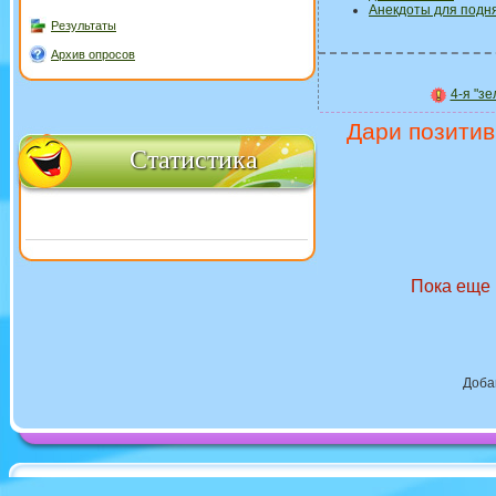
Анекдоты для подн
Результаты
Архив опросов
4-я "з
Дари позитив
Статистика
Пока еще 
Доба