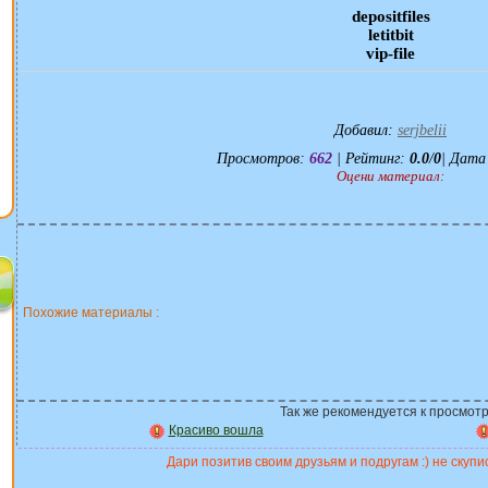
depositfiles
letitbit
vip-file
Добавил
:
serjbelii
Просмотров
:
662
|
Рейтинг
:
0.0
/
0
| Дата
Оцени материал:
Похожие материалы :
Так же рекомендуется к просмотр
Красиво вошла
Дари позитив своим друзьям и подругам :) не скупис