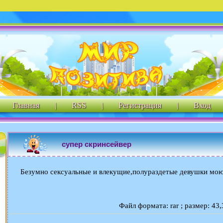
Главная
|
RSS
|
Регистрация
|
Вход
супер скринсейвер
Безумно сексуальные и влекущие,полураздетые девушки моют
Файл формата: rar ; размер: 43