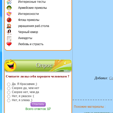
Интересные тесты
Армейские приколы
Интересности
Флэш приколы
украшения раб.стола
Черный юмор
Анекдоты
Любовь и страсть
Опрос
Считаете ли вы себя хорошем человеком ?
Добавил
:
Co
Да. Я Красавчик ;)
Скорее да, чем нет
Скорее нет, чем да
Нет, я ужасен :(
Нет, я злюка ;)
Похожие материалы :
Всего ответов:
17