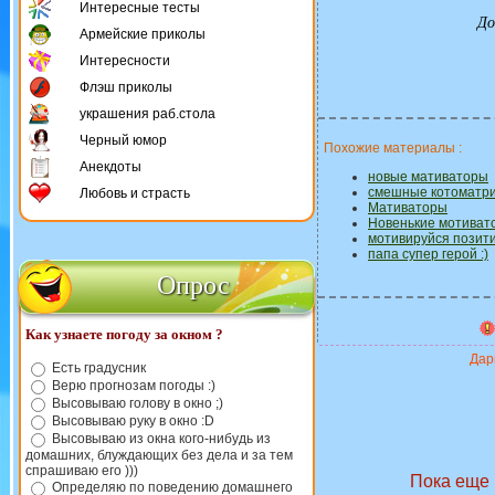
Интересные тесты
До
Армейские приколы
Интересности
Флэш приколы
украшения раб.стола
Черный юмор
Похожие материалы :
Анекдоты
новые мативаторы
смешные котоматр
Любовь и страсть
Мативаторы
Новенькие мотиват
мотивируйся позит
папа супер герой :)
Опрос
Как узнаете погоду за окном ?
Дари
Есть градусник
Верю прогнозам погоды :)
Высовываю голову в окно ;)
Высовываю руку в окно :D
Высовываю из окна кого-нибудь из
домашних, блуждающих без дела и за тем
спрашиваю его )))
Пока еще 
Определяю по поведению домашнего