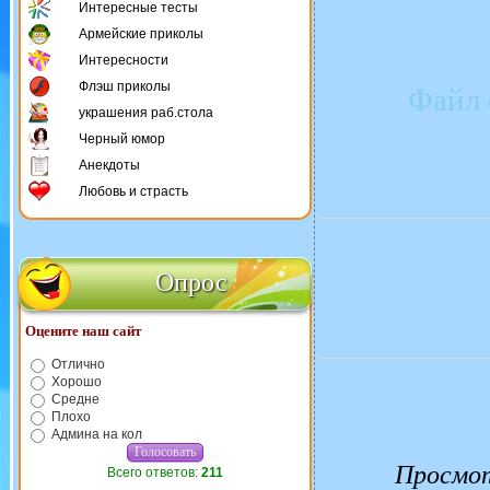
Интересные тесты
Армейские приколы
Интересности
Флэш приколы
Файл 
украшения раб.стола
Черный юмор
Анекдоты
Любовь и страсть
Опрос
Оцените наш сайт
Отлично
Хорошо
Средне
Плохо
Админа на кол
Просмо
Всего ответов:
211