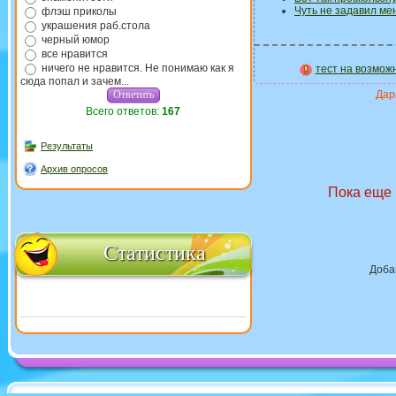
Чуть не задавил мен
флэш приколы
украшения раб.стола
черный юмор
все нравится
ничего не нравится. Не понимаю как я
тест на возмож
сюда попал и зачем...
Дари
Всего ответов:
167
Результаты
Архив опросов
Пока еще 
Статистика
Доба