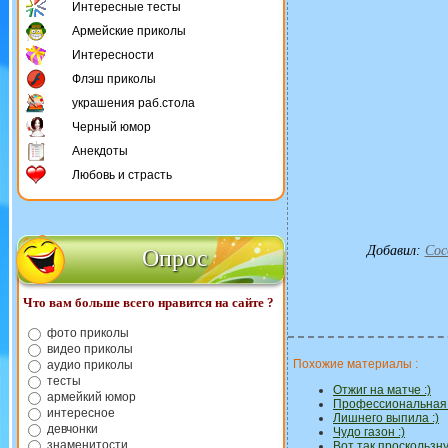
Интересные тесты
Армейские приколы
Интересности
Флэш приколы
украшения раб.стола
Черный юмор
Анекдоты
Любовь и страсть
Добавил
:
Coc
Опрос
Что вам больше всего нравится на сайте ?
фото приколы
видео приколы
Похожие материалы :
аудио приколы
тесты
Отжиг на матче :)
армейкий юмор
Профессиональная 
интересное
Лишнего выпила :)
девчонки
Чудо газон :)
знаменитости
Вот так проскользну