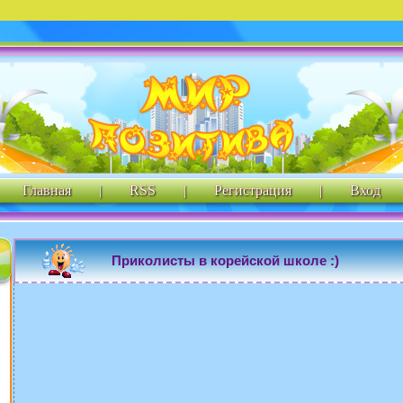
Главная
|
RSS
|
Регистрация
|
Вход
Приколисты в корейской школе :)