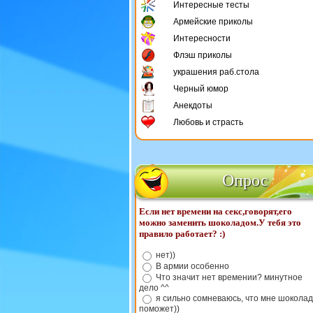
Интересные тесты
Армейские приколы
Интересности
Флэш приколы
украшения раб.стола
Черный юмор
Анекдоты
Любовь и страсть
Опрос
Если нет времени на секс,говорят,его
можно заменить шоколадом.У тебя это
правило работает? :)
нет))
В армии особенно
Что значит нет времении? минутное
дело ^^
я сильно сомневаюсь, что мне шоколад
поможет))