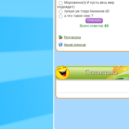
Мороженое)) И пусть весь мир
подождет)
лучше уж тогда бананом xD
а что такое секс ?
Всего ответов:
83
Результаты
Архив опросов
Статистика