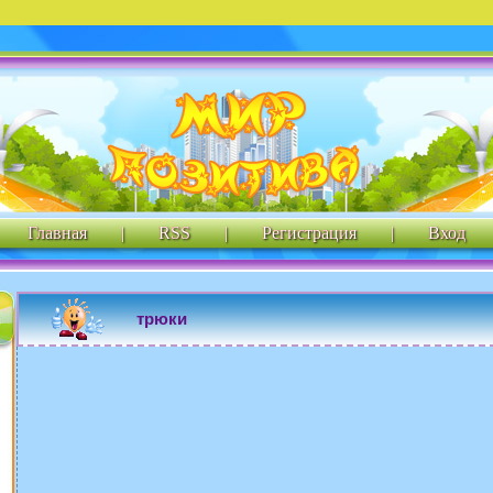
Главная
|
RSS
|
Регистрация
|
Вход
трюки