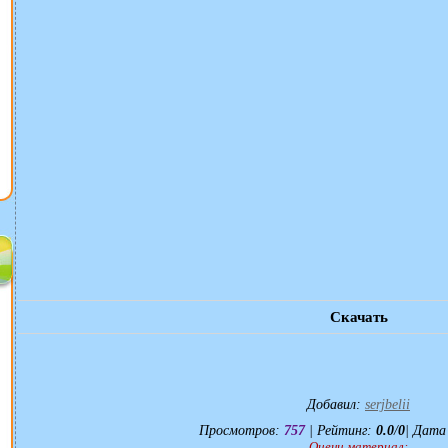
Скачать
Добавил
:
serjbelii
Просмотров
:
757
|
Рейтинг
:
0.0
/
0
| Дата
Оцени материал: