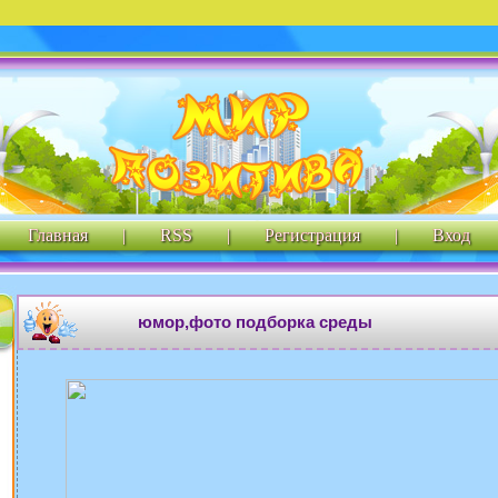
Главная
|
RSS
|
Регистрация
|
Вход
юмор,фото подборка среды