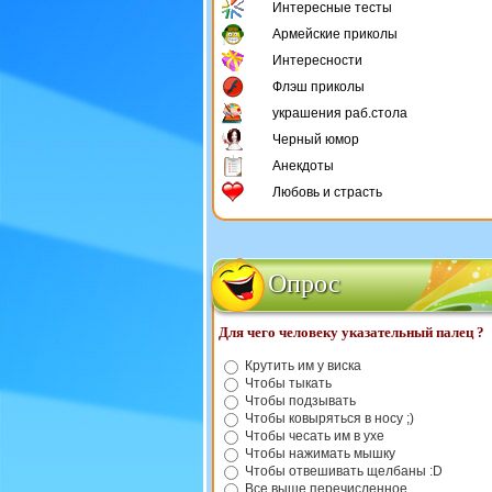
Интересные тесты
Армейские приколы
Интересности
Флэш приколы
украшения раб.стола
Черный юмор
Анекдоты
Любовь и страсть
Опрос
Для чего человеку указательный палец ?
Крутить им у виска
Чтобы тыкать
Чтобы подзывать
Чтобы ковыряться в носу ;)
Чтобы чесать им в ухе
Чтобы нажимать мышку
Чтобы отвешивать щелбаны :D
Все выше перечисленное.