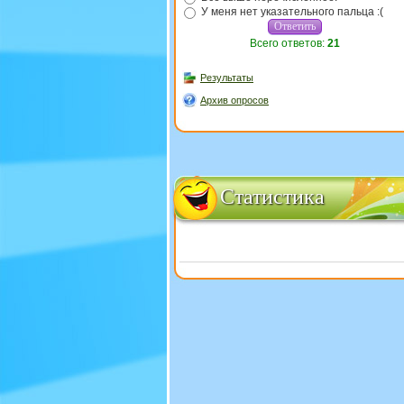
У меня нет указательного пальца :(
Всего ответов:
21
Результаты
Архив опросов
Статистика