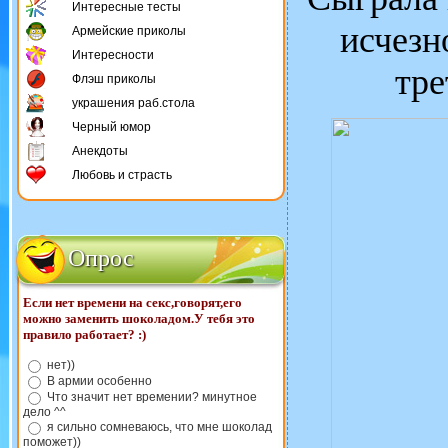
Интересные тесты
исчезно
Армейские приколы
Интересности
тре
Флэш приколы
украшения раб.стола
Черный юмор
Анекдоты
Любовь и страсть
Опрос
Если нет времени на секс,говорят,его
можно заменить шоколадом.У тебя это
правило работает? :)
нет))
В армии особенно
Что значит нет времении? минутное
дело ^^
я сильно сомневаюсь, что мне шоколад
поможет))