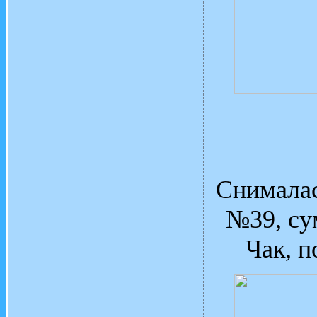
Снималас
№39, су
Чак, п