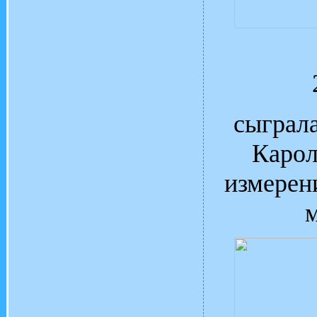
сыграла
Карол
измерен
м