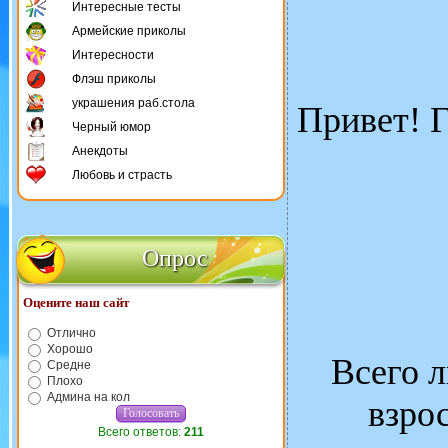
Интересные тесты
Армейские приколы
Интересности
Флэш приколы
украшения раб.стола
Привет! Г
Черный юмор
Анекдоты
Любовь и страсть
Опрос
Оцените наш сайт
Отлично
Хорошо
Всего л
Средне
Плохо
Админа на кол
взро
Всего ответов:
211