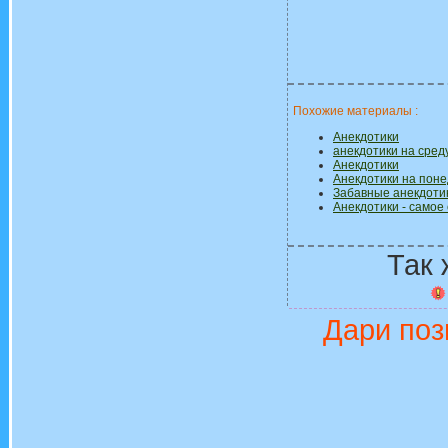
Похожие материалы :
Анекдотики
анекдотики на сред
Анекдотики
Анекдотики на пон
Забавные анекдоти
Анекдотики - самое
Так 
Дари поз