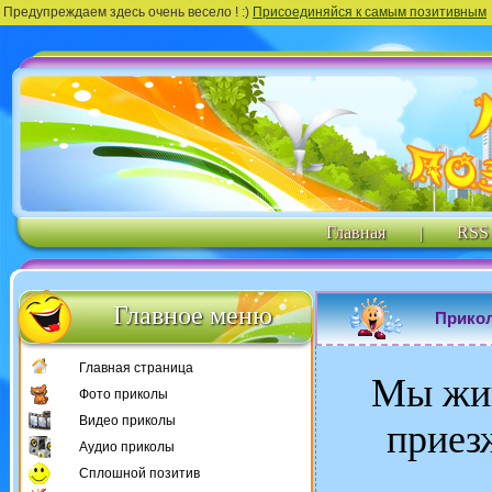
Предупреждаем здесь очень весело ! :)
Присоединяйся к самым позитивным
Главная
|
RSS
Главное меню
Прикол
Главная страница
Мы жив
Фото приколы
Видео приколы
приез
Аудио приколы
Сплошной позитив