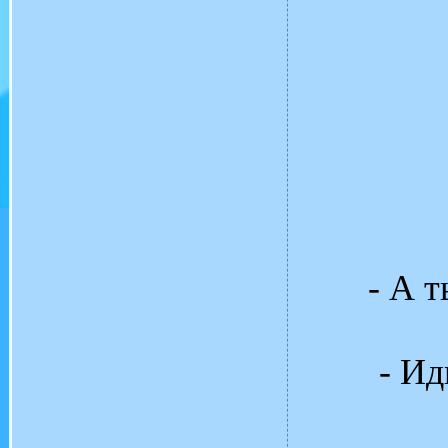
- А т
- Ид