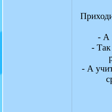
Приходи
- А
- Тa
- А учи
с