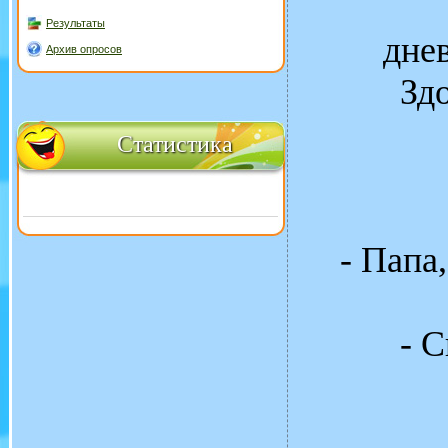
Результаты
дне
Архив опросов
Здо
Статистика
- Папа
- 