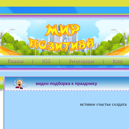
Главная
|
RSS
|
Регистрация
|
Вход
видео подборка к празднику
истиное счастье солдата