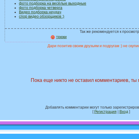
фото подборка на весёлые выходные
фото подборка четверга
Видео подборка неудач
спор видео обзорщиков :)
Так же рекомендуется к просмотр
трюки
Дари позитив своим друзьям и подругам :) не скупис
Пока еще никто не оставил комментариев, ты
Добавлять комментарии могут только зарегистриро
[
Регистрация
|
Вход
]