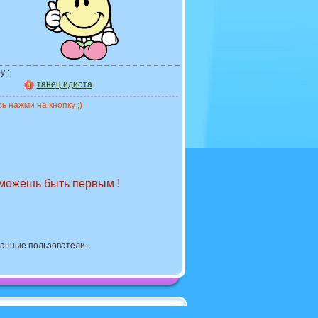
у :
танец идиота
ь нажми на кнопку ;)
 можешь быть первым !
ванные пользователи.