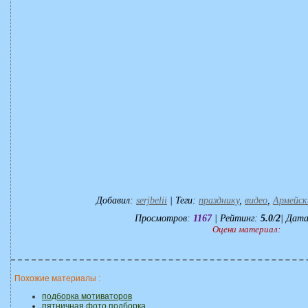
Добавил
:
serjbelii
|
Теги
:
празднику
,
видео
,
Армейск
Просмотров
:
1167
|
Рейтинг
:
5.0
/
2
| Дата
Оцени материал:
Похожие материалы :
подборка мотиваторов
пятничная фото подборка