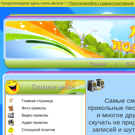
Предупреждаем здесь очень весело ! :)
Присоединяйся к самым позитивным
Главная
|
RSS
Главное меню
Самые с
Главная страница
прикольные пес
Фото приколы
и многое дру
Видео приколы
скучать не пр
Аудио приколы
записей и шу
Сплошной позитив