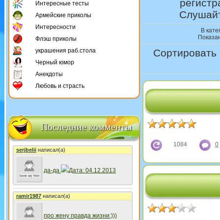
регистр
Интересные тесты
Слушайт
Армейские приколы
Интересности
В кате
Показа
Флэш приколы
украшения раб.стола
Сортировать 
Черный юмор
Анекдоты
Любовь и страсть
Последние комменты
1084
0
serjbelii
написал(а)
да-да
Дата: 04.12.2013
ramir1987
написал(а)
про жену правда жизни:)))