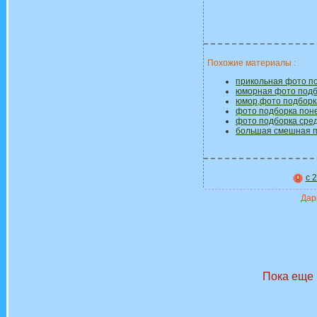
Похожие материалы :
прикольная фото п
юморная фото подб
юмор,фото подборк
фото подборка пон
фото подборка сре
большая смешная п
с 
Дари
Пока еще 