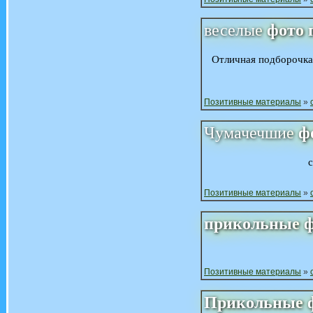
веселые
фото
Отличная подборочк
Позитивные материалы
»
Чумачечшие
ф
Позитивные материалы
»
прикольные
Позитивные материалы
»
Прикольные