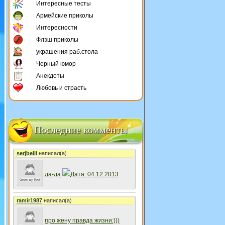
Интересные тесты
Армейские приколы
Интересности
Флэш приколы
украшения раб.стола
Черный юмор
Анекдоты
Любовь и страсть
Последние комменты
serjbelii
написал(а)
да-да
Дата: 04.12.2013
ramir1987
написал(а)
про жену правда жизни:)))