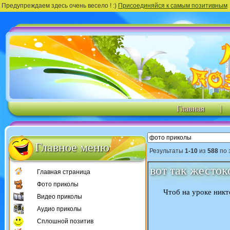
Предупреждаем здесь очень весело ! :)
Присоединяйся к самым позитивным
Главная
|
Главное меню
Результаты
1-10
из
588
по 
вот так жесто
Главная страница
Фото приколы
Чтоб на уроке никт
Видео приколы
Аудио приколы
Сплошной позитив