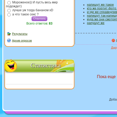
Мороженое)) И пусть весь мир
напишут же такое
подождет)
кто же портит фото
лучше уж тогда бананом xD
и где же справедливо
а что такое секс ?
напишут так напиш
куда же они смотря
напушут же
Всего ответов:
83
Результаты
Архив опросов
Дари
Статистика
Пока еще 
Доба