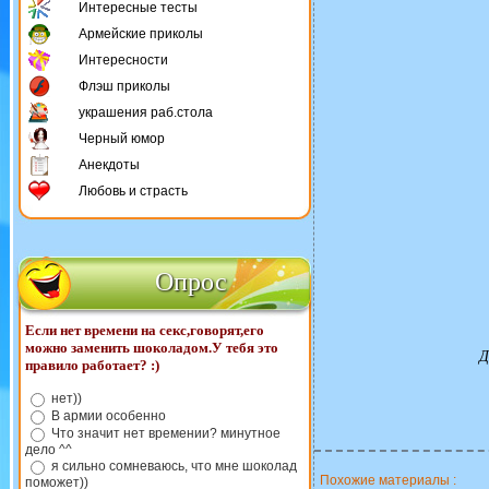
Интересные тесты
Армейские приколы
Интересности
Флэш приколы
украшения раб.стола
Черный юмор
Анекдоты
Любовь и страсть
Опрос
Если нет времени на секс,говорят,его
можно заменить шоколадом.У тебя это
Д
правило работает? :)
нет))
В армии особенно
Что значит нет времении? минутное
дело ^^
я сильно сомневаюсь, что мне шоколад
Похожие материалы :
поможет))