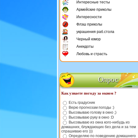
Интересные тесты
Армейские приколы
Интересности
Флэш приколы
украшения раб.стола
Черный юмор
Анекдоты
Любовь и страсть
Опрос
Как узнаете погоду за окном ?
Есть градусник
Верю прогнозам погоды :)
Высовываю голову в окно ;)
Высовываю руку в окно :D
Высовываю из окна кого-нибудь из
домашних, блуждающих без дела и за тем
спрашиваю его )))
Определяю по поведению домашнего