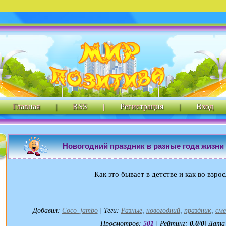
Главная
|
RSS
|
Регистрация
|
Вход
Новогодний праздник в разные года жизни
Как это бывает в детстве и как во взро
Добавил
:
Coco_jambo
|
Теги
:
Разные
,
новогодний
,
праздник
,
см
Просмотров
:
501
|
Рейтинг
:
0.0
/
0
| Дата