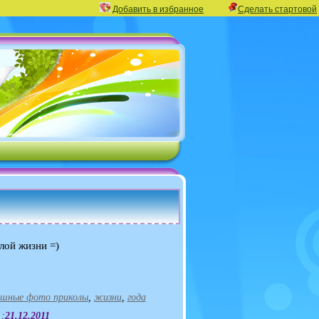
Добавить в избранное
Сделать стартовой
слой жизни =)
ешные фото приколы
,
жизни
,
года
 :
21.12.2011