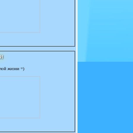
и
слой жизни =)