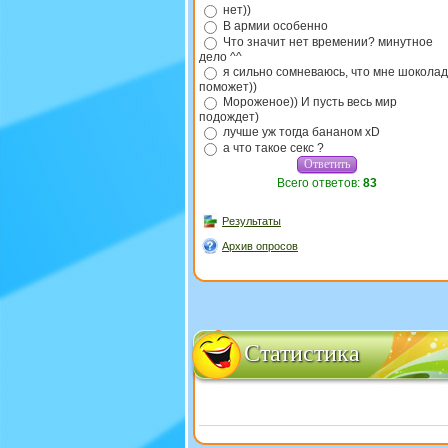
нет))
В армии особенно
Что значит нет времении? минутное
дело ^^
я сильно сомневаюсь, что мне шоколад
поможет))
Мороженое)) И пусть весь мир
подождет)
лучше уж тогда бананом xD
а что такое секс ?
Всего ответов:
83
Результаты
Архив опросов
Статистика