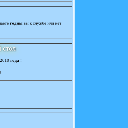
наете
годны
вы к службе или нет
й стол
и 2010
года
!
5