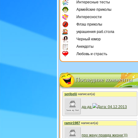
Интересные тесты
Армейские приколы
Интересности
Флэш приколы
украшения раб.стола
Черный юмор
Анекдоты
Любовь и страсть
Последние комменты
serjbelii
написал(а)
да-да
Дата: 04.12.2013
ramir1987
написал(а)
про жену правда жизни:)))