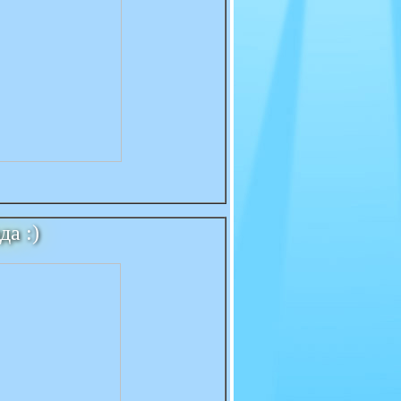
да :)