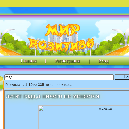
Главная
|
Регистрация
|
Вход
Результаты
1-10
из
335
по запросу
года
летят года,а ничего не меняется