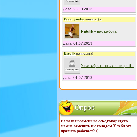
Дата: 26.10.2013
Coco_jambo
написал(а)
Natulik
у нас работа
...
Дата: 01.07.2013
Natulik
написал(а)
У вас обратная связь не раб
...
Дата: 01.07.2013
Опрос
Если нет времени на секс,говорят,его
можно заменить шоколадом.У тебя это
правило работает? :)