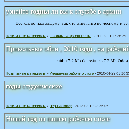
узнайте
годны
ли вы к службе в армии
Все как по настоящему, так что отвечайте по чесному и уз
Позитивные материалы
»
прикольные флеш тесты
- 2011-02-11 17:28:39
Прикольные обои , 2010
года
, на рабочи
letitbit 7.2 Mb depositfiles 7.2 Mb Обо
Позитивные материалы
»
Украшения рабочего стола
- 2010-04-29 01:20:3
годы
студенческие
Позитивные материалы
»
Черный юмор
- 2012-03-19 23:36:05
Новый
год
на вашем рабочем столе