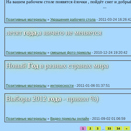
На вашем рабочем столе появятся ёлочки , пойдёт снег и добрый
...
Позитивные материалы
»
Украшения рабочего стола
- 2011-03-24 16:26:4
летят
года
,а ничего не меняется
Позитивные материалы
»
смешные фото приколы
- 2010-12-24 19:20:42
Новый
Год
в разных странах мира
Позитивные материалы
»
интересности
- 2011-01-06 01:37:51
Выборы 2012
года
- прикол %)
Позитивные материалы
»
Видео приколы онлайн
- 2011-09-02 01:06:59
...
1
2
3
33
34
»