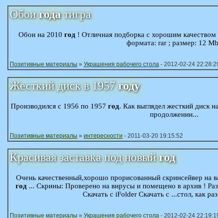
Обои
года
тигра
Обои на 2010
год
! Отличная подборка с хорошим качеством 
формата: rar ; размер: 12 Mb
Позитивные материалы
»
Украшения рабочего стола
- 2012-02-24 22:28:2
Жесткий диск в 1957
году
Производился с 1956 по 1957
год
. Как выглядел жесткий диск н
продолжении...
Позитивные материалы
»
интересности
- 2011-03-20 19:15:52
Красивая заставка под новый
год
Очень качественный,хорошо прорисованный скринсейвер на ва
год
... Скрины: Проверено на вирусы и помещено в архив ! Разм
Скачать с iFolder Скачать с ...стол, как р
Позитивные материалы
»
Украшения рабочего стола
- 2012-02-24 22:19:1