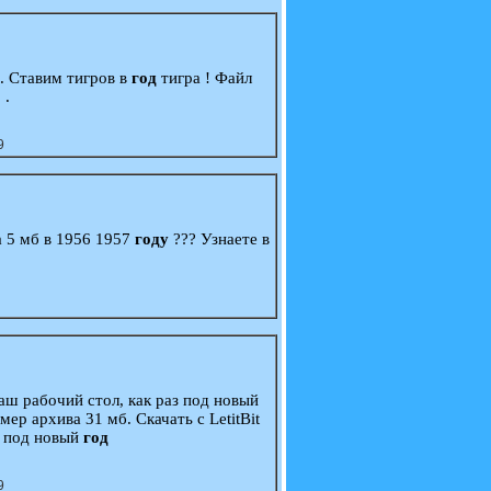
. Ставим тигров в
год
тигра ! Файл
 .
9
а 5 мб в 1956 1957
году
??? Узнаете в
ш рабочий стол, как раз под новый
ер архива 31 мб. Скачать с LetitBit
аз под новый
год
9