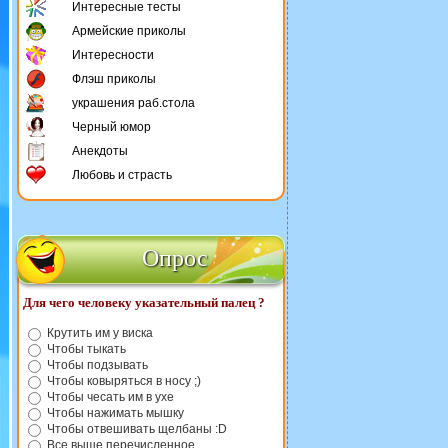
Интересные тесты
Армейские приколы
Интересности
Флэш приколы
украшения раб.стола
Черный юмор
Анекдоты
Любовь и страсть
Опрос
Для чего человеку указательный палец ?
Крутить им у виска
Чтобы тыкать
Чтобы подзывать
Чтобы ковыряться в носу ;)
Чтобы чесать им в ухе
Чтобы нажимать мышку
Чтобы отвешивать щелбаны :D
Все выше перечисленное.