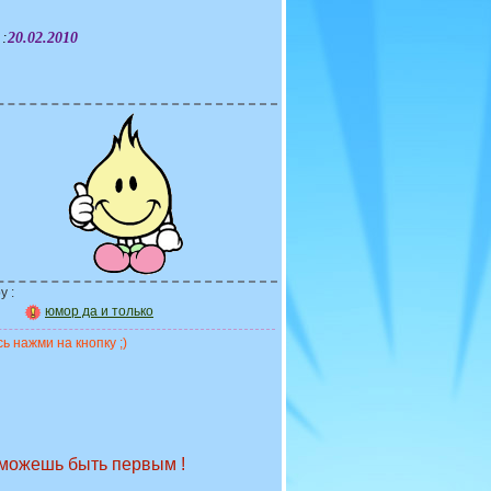
 :
20.02.2010
у :
юмор да и только
ь нажми на кнопку ;)
 можешь быть первым !