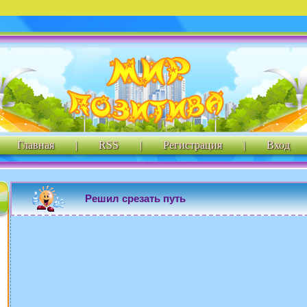
Главная
|
RSS
|
Регистрация
|
Вход
Решил срезать путь