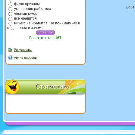
флэш приколы
Доба
украшения раб.стола
черный юмор
все нравится
ничего не нравится. Не понимаю как я
сюда попал и зачем...
Всего ответов:
167
Результаты
Архив опросов
Статистика