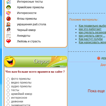
Интересные тесты
Армейские приколы
Интересности
Флэш приколы
Похожие материалы :
украшения раб.стола
Как правильно выб
как это работает
Черный юмор
как сделать резино
Анекдоты
как сделать свечу ...
Как растут голуби
Любовь и страсть
Как нарисовать женщ
де
Опрос
Дари
Что вам больше всего нравится на сайте ?
фото приколы
видео приколы
аудио приколы
тесты
Пока еще 
армейкий юмор
интересное
девчонки
знаменитости